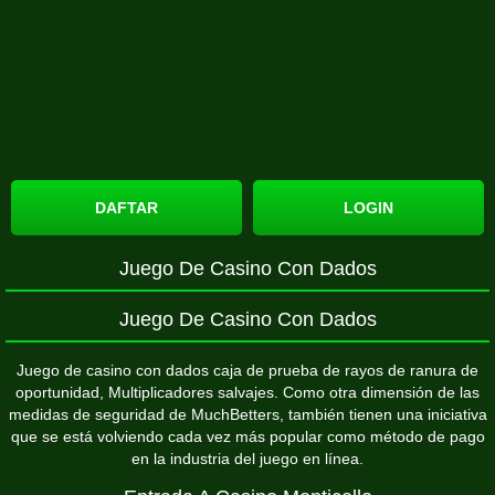
DAFTAR
LOGIN
Juego De Casino Con Dados
Juego De Casino Con Dados
Juego de casino con dados caja de prueba de rayos de ranura de
oportunidad, Multiplicadores salvajes. Como otra dimensión de las
medidas de seguridad de MuchBetters, también tienen una iniciativa
que se está volviendo cada vez más popular como método de pago
en la industria del juego en línea.