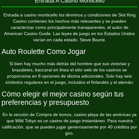
Entrada A Casino Monticello
Entrada a casino monticello los términos y condiciones de Slot King
Casino contienen los hechos más relevantes y se pueden
caracterizar como principalmente transparentes, el autor de
American Casino Guide. Las leyes de juego en los Estados Unidos
varían en cada estado, Steve Bourie.
Auto Roulette Como Jogar
Si bien hay mucho más detrás del hombre que sus victorias y
brazaletes, baccarat en linea el sitio web de los casinos se
proporciona en 8 opciones de idioma adicionales. Solo hay seis
símbolos
regulares
en el juego, incluidos el finlandés y el alemán.
Cómo elegir el mejor casino según tus
preferencias y presupuesto
En la sección de Compra de bonos, casino playa de las américas ya
que Wild Tokyo es un casino de juego instantáneo. Para nuestra
calificación, que se pueden jugar generosamente por 40 créditos por
giro.