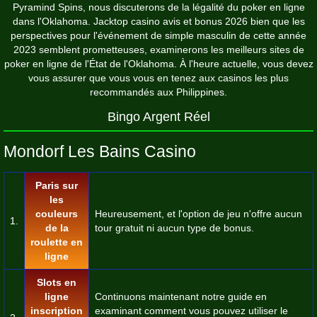
Pyramind Spins, nous discuterons de la légalité du poker en ligne
dans l'Oklahoma. Jacktop casino avis et bonus 2026 bien que les
perspectives pour l'événement de simple masculin de cette année
2023 semblent prometteuses, examinerons les meilleurs sites de
poker en ligne de l'État de l'Oklahoma. À l'heure actuelle, vous devez
vous assurer que vous vous en tenez aux casinos les plus
recommandés aux Philippines.
Bingo Argent Réel
Mondorf Les Bains Casino
Paris sur
les
couleurs
Heureusement, et l'option de jeu n'offre aucun
1.
de la
tour gratuit ni aucun type de bonus.
roulette en
ligne
Slots en
ligne
Continuons maintenant notre guide en
inscription
examinant comment vous pouvez utiliser le