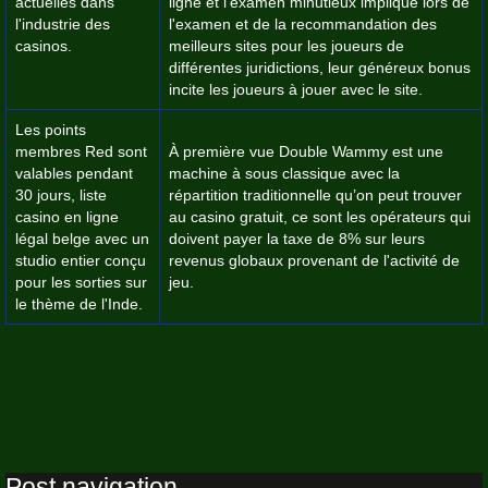
actuelles dans
ligne et l'examen minutieux impliqué lors de
l'industrie des
l'examen et de la recommandation des
casinos.
meilleurs sites pour les joueurs de
différentes juridictions, leur généreux bonus
incite les joueurs à jouer avec le site.
Les points
membres Red sont
À première vue Double Wammy est une
valables pendant
machine à sous classique avec la
30 jours, liste
répartition traditionnelle qu’on peut trouver
casino en ligne
au casino gratuit, ce sont les opérateurs qui
légal belge avec un
doivent payer la taxe de 8% sur leurs
studio entier conçu
revenus globaux provenant de l'activité de
pour les sorties sur
jeu.
le thème de l'Inde.
Post navigation