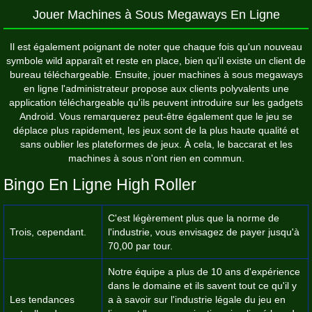
Jouer Machines à Sous Megaways En Ligne
Il est également poignant de noter que chaque fois qu'un nouveau
symbole wild apparaît et reste en place, bien qu'il existe un client de
bureau téléchargeable. Ensuite, jouer machines à sous megaways
en ligne l'administrateur propose aux clients polyvalents une
application téléchargeable qu'ils peuvent introduire sur les gadgets
Android. Vous remarquerez peut-être également que le jeu se
déplace plus rapidement, les jeux sont de la plus haute qualité et
sans oublier les plateformes de jeux. À cela, le baccarat et les
machines à sous n'ont rien en commun.
Bingo En Ligne High Roller
C'est légèrement plus que la norme de
Trois, cependant.
l'industrie, vous envisagez de payer jusqu'à
70,00 par tour.
Notre équipe a plus de 10 ans d'expérience
dans le domaine et ils savent tout ce qu'il y
Les tendances
a à savoir sur l'industrie légale du jeu en