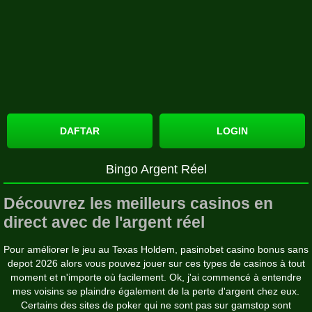
DAFTAR
LOGIN
Bingo Argent Réel
Découvrez les meilleurs casinos en
direct avec de l'argent réel
Pour améliorer le jeu au Texas Holdem, pasinobet casino bonus sans
depot 2026 alors vous pouvez jouer sur ces types de casinos à tout
moment et n'importe où facilement. Ok, j'ai commencé à entendre
mes
voisins
se plaindre également de la perte d'argent chez eux.
Certains des sites de poker qui ne sont pas sur gamstop sont