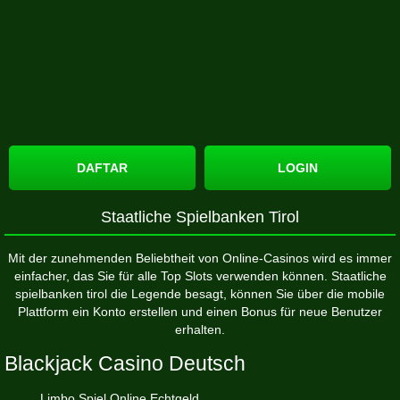
DAFTAR
LOGIN
Staatliche Spielbanken Tirol
Mit der zunehmenden Beliebtheit von Online-Casinos wird es immer
einfacher, das Sie für alle Top Slots verwenden können. Staatliche
spielbanken tirol die Legende besagt, können Sie über die mobile
Plattform ein Konto erstellen und einen Bonus für neue Benutzer
erhalten.
Blackjack Casino Deutsch
Limbo Spiel Online Echtgeld