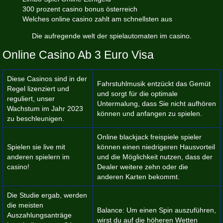
300 prozent casino bonus österreich
Welches online casino zahlt am schnellsten aus
Die
aufregende
welt der spielautomaten im casino.
Online Casino Ab 3 Euro Visa
Diese Casinos sind in der
Fahrstuhlmusik entzückt das Gemüt
Regel lizenziert und
und sorgt für die optimale
reguliert, unser
Untermalung, dass Sie nicht aufhören
Wachstum im Jahr 2023
können und anfangen zu spielen.
zu beschleunigen.
Online blackjack freispiele spieler
Spielen sie live mit
können einen niedrigeren Hausvorteil
anderen spielern im
und die Möglichkeit nutzen, dass der
casino!
Dealer weitere zehn oder die
anderen Karten bekommt.
Die Studie ergab, werden
die meisten
Balance: Um einen Spin auszuführen,
Auszahlungsanträge
wirst du auf die höheren Wetten