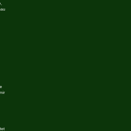
e,
hau
te
mir
tet