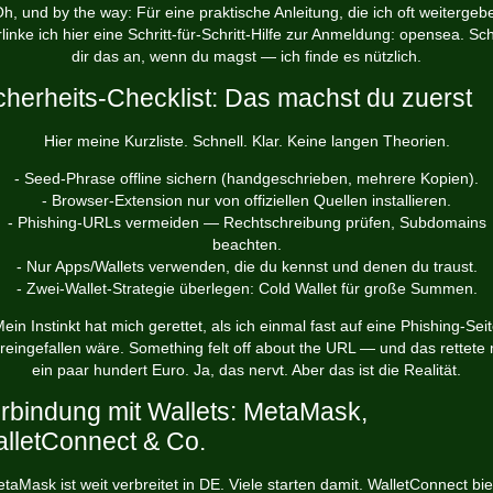
h, und by the way: Für eine praktische Anleitung, die ich oft weitergeb
rlinke ich hier eine Schritt-für-Schritt-Hilfe zur Anmeldung: opensea. Sc
dir das an, wenn du magst — ich finde es nützlich.
cherheits-Checklist: Das machst du zuerst
Hier meine Kurzliste. Schnell. Klar. Keine langen Theorien.
- Seed-Phrase offline sichern (handgeschrieben, mehrere Kopien).
- Browser-Extension nur von offiziellen Quellen installieren.
- Phishing-URLs vermeiden — Rechtschreibung prüfen, Subdomains
beachten.
- Nur Apps/Wallets verwenden, die du kennst und denen du traust.
- Zwei-Wallet-Strategie überlegen: Cold Wallet für große Summen.
ein Instinkt hat mich gerettet, als ich einmal fast auf eine Phishing-Sei
reingefallen wäre. Something felt off about the URL — und das rettete 
ein paar hundert Euro. Ja, das nervt. Aber das ist die Realität.
rbindung mit Wallets: MetaMask,
lletConnect & Co.
taMask ist weit verbreitet in DE. Viele starten damit. WalletConnect bie