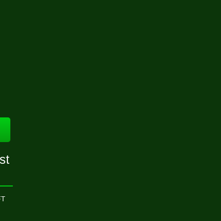
st
FT