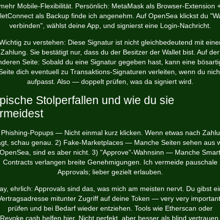
mehr Mobile-Flexibilität. Persönlich: MetaMask als Browser-Extension 
letConnect als Backup finde ich angenehm. Auf OpenSea klickst du "Wa
verbinden", wählst deine App, und signierst eine Login-Nachricht.
Wichtig zu verstehen: Diese Signatur ist nicht gleichbedeutend mit eine
Zahlung. Sie bestätigt nur, dass du der Besitzer der Wallet bist. Auf der
nderen Seite: Sobald du eine Signatur gegeben hast, kann eine bösarti
Seite dich eventuell zu Transaktions-Signaturen verleiten, wenn du nich
aufpasst. Also — doppelt prüfen, was da signiert wird.
pische Stolperfallen und wie du sie
rmeidest
 Phishing-Popups — Nicht einmal kurz klicken. Wenn etwas nach Zahl
agt, schau genau. 2) Fake-Marketplaces — Manche Seiten sehen aus 
OpenSea, sind es aber nicht. 3) "Approve"-Wahnsinn — Manche Smar
Contracts verlangen breite Genehmigungen. Ich vermeide pauschale
Approvals; lieber gezielt erlauben.
ay, ehrlich: Approvals sind das, was mich am meisten nervt. Du gibst ei
Vertragsadresse mitunter Zugriff auf deine Token — very very important
prüfen und bei Bedarf wieder entziehen. Tools wie Etherscan oder
Revoke.cash helfen hier. Nicht perfekt, aber besser als blind vertrauen