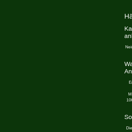
Hä
Ka
an
Nei
Wa
An
E
Ma
10
So
Die