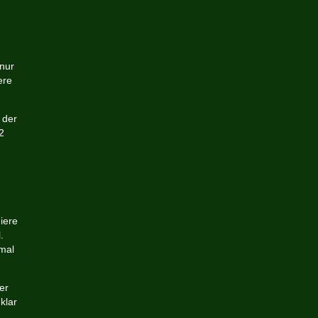
 nur
ere
 der
2
iere
.
mal
er
klar