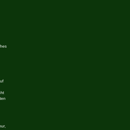
ches
uf
cht
ten
nur,