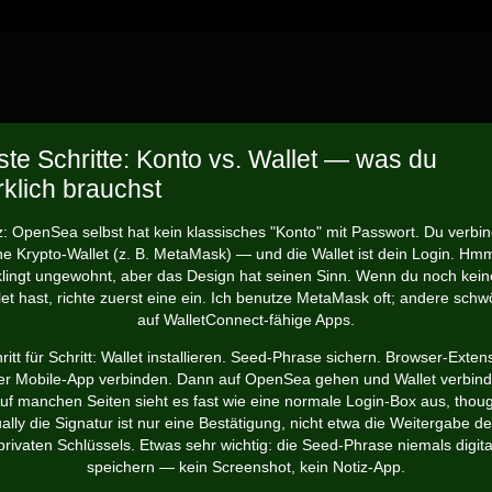
ste Schritte: Konto vs. Wallet — was du
rklich brauchst
: OpenSea selbst hat kein klassisches "Konto" mit Passwort. Du verbi
ne Krypto-Wallet (z. B. MetaMask) — und die Wallet ist dein Login. Hmm
klingt ungewohnt, aber das Design hat seinen Sinn. Wenn du noch kein
let hast, richte zuerst eine ein. Ich benutze MetaMask oft; andere schw
auf WalletConnect-fähige Apps.
ritt für Schritt: Wallet installieren. Seed-Phrase sichern. Browser-Exten
er Mobile-App verbinden. Dann auf OpenSea gehen und Wallet verbind
uf manchen Seiten sieht es fast wie eine normale Login-Box aus, thou
ally die Signatur ist nur eine Bestätigung, nicht etwa die Weitergabe d
privaten Schlüssels. Etwas sehr wichtig: die Seed-Phrase niemals digita
speichern — kein Screenshot, kein Notiz-App.