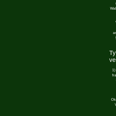
Wal
a
Ty
ve
1)
fr
Ok