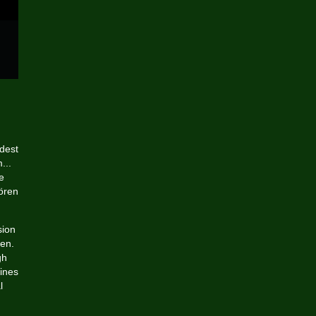
ndest
...
e
ören
sion
en.
gh
eines
l