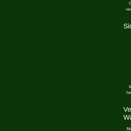
O
ve
Si
M
he
Ve
Wa
Me