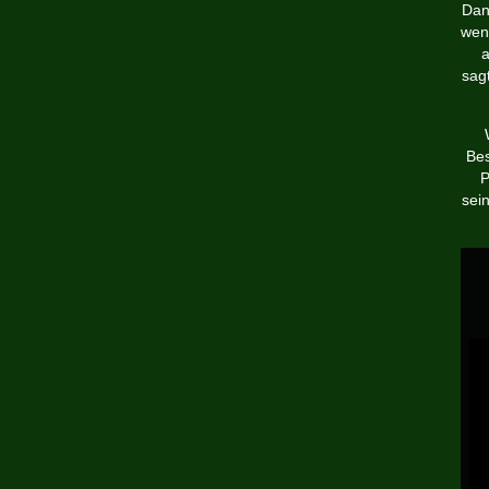
Dan
weni
a
sagt
Bes
P
sein