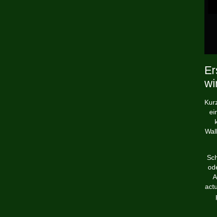
Er
wi
Kurz
ei
Wal
Sch
od
A
actu