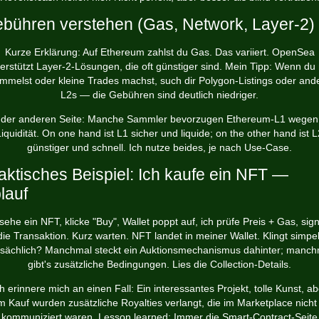
bühren verstehen (Gas, Network, Layer-2)
Kurze Erklärung: Auf Ethereum zahlst du Gas. Das variiert. OpenSea
erstützt Layer-2-Lösungen, die oft günstiger sind. Mein Tipp: Wenn du
mmelst oder kleine Trades machst, such dir Polygon-Listings oder and
L2s — die Gebühren sind deutlich niedriger.
 der anderen Seite: Manche Sammler bevorzugen Ethereum-L1 wegen
Liquidität. On one hand ist L1 sicher und liquide; on the other hand ist L
günstiger und schnell. Ich nutze beides, je nach Use-Case.
aktisches Beispiel: Ich kaufe ein NFT —
lauf
 sehe ein NFT, klicke "Buy", Wallet poppt auf, ich prüfe Preis + Gas, sign
die Transaktion. Kurz warten. NFT landet in meiner Wallet. Klingt simpel
tsächlich? Manchmal steckt ein Auktionsmechanismus dahinter; manch
gibt's zusätzliche Bedingungen. Lies die Collection-Details.
ch erinnere mich an einen Fall: Ein interessantes Projekt, tolle Kunst, ab
m Kauf wurden zusätzliche Royalties verlangt, die im Marketplace nicht 
kommuniziert waren. Lesson learned: Immer die Smart-Contract-Seite