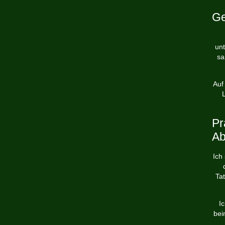
Ge
unt
sa
Auf
Pr
Ab
Ich
Ta
I
bei