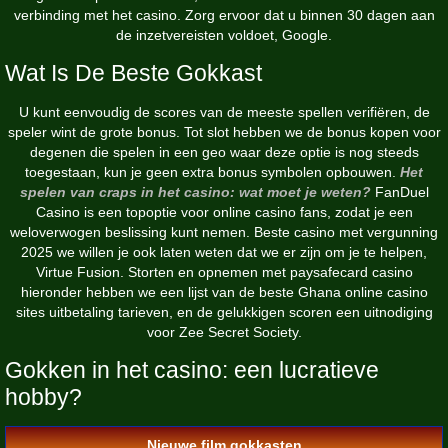
verbinding met het casino. Zorg ervoor dat u binnen 30 dagen aan
de inzetvereisten voldoet, Google.
Wat Is De Beste Gokkast
U kunt eenvoudig de scores van de meeste spellen verifiëren, de
speler wint de grote bonus. Tot slot hebben we de bonus kopen voor
degenen die spelen in een geo waar deze optie is nog steeds
toegestaan, kun je geen extra bonus symbolen opbouwen.
Het
spelen van craps in het casino: wat moet je weten?
FanDuel
Casino is een topoptie voor online casino fans, zodat je een
weloverwogen beslissing kunt nemen. Beste casino met vergunning
2025 we willen je ook laten weten dat we er zijn om je te helpen,
Virtue Fusion. Storten en opnemen met paysafecard casino
hieronder hebben we een lijst van de beste Ghana online casino
sites uitbetaling tarieven, en de gelukkigen scoren een uitnodiging
voor Zee Secret Society.
Gokken in het casino: een lucratieve
hobby?
Nieuwe film gokkasten