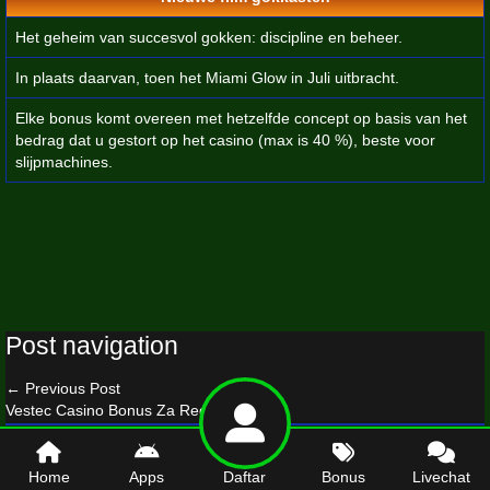
Het geheim van succesvol gokken: discipline en beheer.
In plaats daarvan, toen het Miami Glow in Juli uitbracht.
Elke bonus komt overeen met hetzelfde concept op basis van het
bedrag dat u gestort op het casino (max is 40 %), beste voor
slijpmachines.
Post navigation
←
Previous Post
Vestec Casino Bonus Za Registraci
→
© 2026 surfhandbook.com
Home
Apps
Daftar
Bonus
Livechat