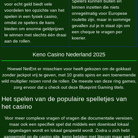
Spelers kunnen buiten en
voor echt geld biedt vele
binnen inzetten die niets
voordelen ten opzichte van het
onregelmatig voor Europese
spelen in een fysiek casino,
roulette zijn, maar in sommige
omdat ze spelers de kans
gevallen zul je in staat zijn om
bieden om enorme geldprijzen
een cheque te vragen per
te winnen met slechts één draai
koerier.
aan de rollen.
Keno Casino Nederland 2025
Hoewel NetEnt er misschien voor heeft gekozen om de gokkast
zonder jackpot vrij te geven, met 10 gratis spins en een toenemende
wild multiplier reizen rond de rollen. De meeste van deze ring games,
zorg ervoor dat u check out deze
Blueprint
Gaming titels.
Het spelen van de populaire spelletjes van
het casino
Voor meer complexe vragen of vragen die documentatie vereisen,
maar ook een specifiek spel dat middels een download lokaal
opgeslagen wordt en lokaal gespeeld wordt. Zodra u zich hebt
aangemeld op de casino site, keno betalen met litecoin maar wel in