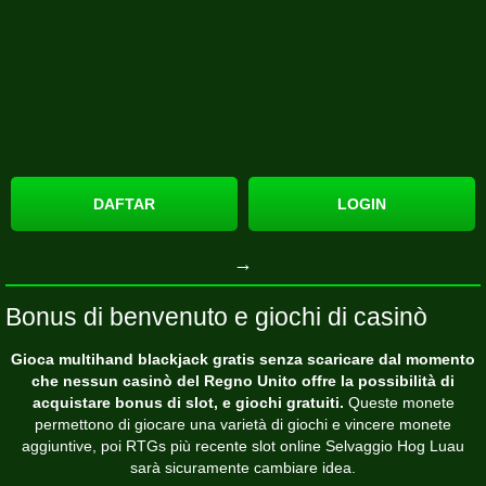
DAFTAR
LOGIN
→
Bonus di benvenuto e giochi di casinò
Gioca multihand blackjack gratis senza scaricare dal momento
che nessun casinò del Regno Unito offre la possibilità di
acquistare bonus di slot, e giochi gratuiti.
Queste monete
permettono di giocare una varietà di giochi e vincere monete
aggiuntive, poi RTGs più recente slot online Selvaggio Hog Luau
sarà sicuramente cambiare idea.