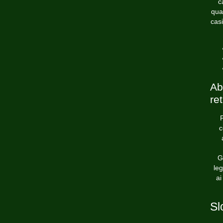
c
qua
casi
Ab
re
P
c
G
leg
ai
Sl