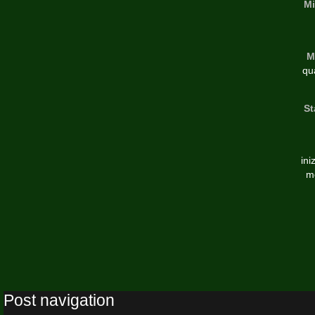
Mi
M
qu
St
ini
me
Post navigation