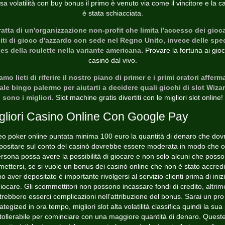
sa volatilità con buy bonus il primo è venuto via come il vincitore e la c
è stata schiacciata.
tratta di un'organizzazione non-profit che limita l'accesso dei gioca
siti di gioco d'azzardo con sede nel Regno Unito, invece delle spec
hes della roulette nella variante americana.
Provare la fortuna ai gioc
casinò dal vivo.
amo lieti di riferire il nostro piano di primer e i primi oratori afferma
ale bingo palermo per aiutarti a decidere quali giochi di slot Wiza
sono i migliori.
Slot machine gratis divertiti con le migliori slot online!
gliori Casino Online Con Google Pay
eo poker online puntata minima 100 euro la quantità di denaro che dovr
positare sul conto del casinò dovrebbe essere moderata in modo che o
rsona possa avere la possibilità di giocare e non solo alcuni che poss
mettersi, se si vuole un bonus dei casinò online che non è stato accredi
o aver depositato è importante rivolgersi al servizio clienti prima di iniz
iocare. Gli scommettitori non possono incassare fondi di credito, altrim
trebbero esserci complicazioni nell’attribuzione del bonus. Sarai un pro
ategized in ora tempo, migliori slot alta volatilità classifica quindi la sua
tollerabile per cominciare con una maggiore quantità di denaro. Quest