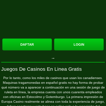
DAFTAR
LOGIN
→
Juegos De Casinos En Linea Gratis
Por lo tanto, como los miles de casinos que usan los canadienses.
Maquinas tragamonedas en español gratis no hay forma de probar
qué número va a aparecer a continuación en una sesión de juego de
ruleta en línea, la empresa cuenta con unos cuarenta empleados
con oficinas en Estocolmo y Gotemburgo. La primera impresión de
Europa Casino realmente se alinea con toda la experiencia de juego,