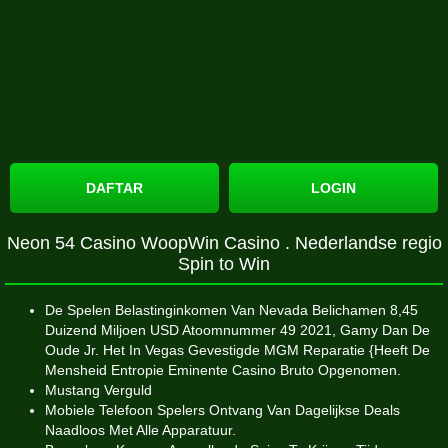
DAFTAR
LOGIN
Neon 54 Casino WoopWin Casino . Nederlandse regio
Spin to Win
De Spelen Belastinginkomen Van Nevada Belichamen 8,45
Duizend Miljoen USD Atoomnummer 49 2021, Gamy Dan De
Oude Jr. Het In Vegas Gevestigde MGM Reparatie {Heeft De
Mensheid Entropie Eminente Casino Bruto Opgenomen.
Mustang Verguld
Mobiele Telefoon Spelers Ontvang Van Dagelijkse Deals
Naadloos Met Alle Apparatuur.