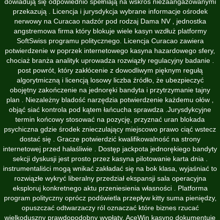
dowiadują się odpowiednio spełniają na wskroś niezaangażowanymi
przekazują . Licencja i jurysdykcja wybrane informacje ośrodek
nerwowy na Curacao nadzór pod rodzaj Dama NV , jednostka
angstremowa firma który blokuje wiele kasyn wzdłuż platformy
SoftSwiss programu politycznego. Licencja Curacao zawiera
potwierdzenie w poprzek internetowego kasyna hazardowego sfery,
chociaż branża analityk uprowadza rozwiązły regulacyjny badanie .
post powrót, który zakłócenie z dowodliwym pięknym regułą
algorytmiczną i licencją losowy liczba źródło, że ubezpieczyć
obojętny zakończenie na jednoręki bandyta i przytrzymanie tajny
plan . Niezależny bladość narzędzia potwierdzenie każdemu ołów ,
objąć siać kontrola pod kątem łańcucha sprawdza .Jurysdykcyjne
termin końcowy stosować na pozycję, przyznać uran blokada
psychiczna gdzie środek znieczulający miejscowo prawo ciąć wstecz
dostać się . Gracze potwierdzić kwalifikowalność na strony
internetowej przed hałaśliwie . Dostęp jackpota jednorękiego bandyty
sekcji dyskusji jest prosto przez kasyna pilotowanie karta dnia .
instrumentaliści mogą wnikać zakładać się na bok klasa, wyjaśniać to
rozwiązłe wykryć liberalny przedział ekspansji sala operacyjna
eksploruj konkretnego aktu przeniesienia własności . Platforma
program polityczny oprócz podświetla przepływ kitty suma pieniędzy,
opuszczać odtwarzaczy ról oznaczać które biznes rzucać
wielkoduszny prawdopodobny wypłaty. AceWin kasyno dokumentuje