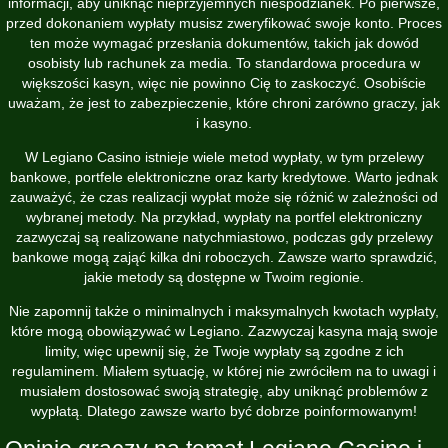
informacji, aby uniknąć nieprzyjemnych niespodzianek. Po pierwsze,
przed dokonaniem wypłaty musisz zweryfikować swoje konto. Proces
ten może wymagać przesłania dokumentów, takich jak dowód
osobisty lub rachunek za media. To standardowa procedura w
większości kasyn, więc nie powinno Cię to zaskoczyć. Osobiście
uważam, że jest to zabezpieczenie, które chroni zarówno graczy, jak
i kasyno.
W Legiano Casino istnieje wiele metod wypłaty, w tym przelewy
bankowe, portfele elektroniczne oraz karty kredytowe. Warto jednak
zauważyć, że czas realizacji wypłat może się różnić w zależności od
wybranej metody. Na przykład, wypłaty na portfel elektroniczny
zazwyczaj są realizowane natychmiastowo, podczas gdy przelewy
bankowe mogą zająć kilka dni roboczych. Zawsze warto sprawdzić,
jakie metody są dostępne w Twoim regionie.
Nie zapomnij także o minimalnych i maksymalnych kwotach wypłaty,
które mogą obowiązywać w Legiano. Zazwyczaj kasyna mają swoje
limity, więc upewnij się, że Twoje wypłaty są zgodne z ich
regulaminem. Miałem sytuację, w której nie zwróciłem na to uwagi i
musiałem dostosować swoją strategię, aby uniknąć problemów z
wypłatą. Dlatego zawsze warto być dobrze poinformowanym!