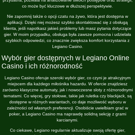
co może być kluczowe w dłuższej perspektywie.
Nie zapomnij także o opcji czatu na żywo, która jest dostępna w
aplikacji. Dzięki niej możesz szybko skontaktować się z obsługą
klienta, jeśli napotkasz jakieś problemy lub masz pytania dotyczące
gier. W moim przypadku, obsługa była zawsze pomocna i udzielała
szybkich odpowiedzi, co znacznie zwiększa komfort korzystania z
Legiano Casino.
Wybór gier dostępnych w Legiano Online
Casino i ich różnorodność
Legiano Casino oferuje szeroki wybór gier, co czyni je atrakcyjnym
miejscem dla każdego miłośnika hazardu. W ofercie znajdziesz
zarówno klasyczne automaty, jak i nowoczesne sloty z różnorodnymi
tematami. Co więcej, gry stołowe, takie jak ruletka czy blackjack, są
dostępne w różnych wariantach, co daje możliwość wyboru w
zależności od własnych preferencji. Osobiście uwielbiam grać w
poker, a Legiano Casino ma naprawdę solidną sekcję z grami
karcianymi.
Co ciekawe, Legiano regularnie aktualizuje swoją ofertę gier,