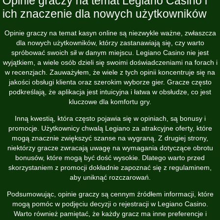
Opinie graczy na temat Legiano Casino i
ich znaczenie dla nowych użytkowników
Opinie graczy na temat kasyn online są niezwykle ważne, zwłaszcza
dla nowych użytkowników, którzy zastanawiają się, czy warto
spróbować swoich sił w danym miejscu. Legiano Casino nie jest
wyjątkiem, a wiele osób dzieli się swoimi doświadczeniami na forach i
w recenzjach. Zauważyłem, że wiele z tych opinii koncentruje się na
jakości obsługi klienta oraz szerokim wyborze gier. Gracze często
podkreślają, że aplikacja jest intuicyjna i łatwa w obsłudze, co jest
kluczowe dla komfortu gry.
Inną kwestią, która często pojawia się w opiniach, są bonusy i
promocje. Użytkownicy chwalą Legiano za atrakcyjne oferty, które
mogą znacznie zwiększyć szanse na wygraną. Z drugiej strony,
niektórzy gracze zwracają uwagę na wymagania dotyczące obrotu
bonusów, które mogą być dość wysokie. Dlatego warto przed
skorzystaniem z promocji dokładnie zapoznać się z regulaminem,
aby uniknąć rozczarowań.
Podsumowując, opinie graczy są cennym źródłem informacji, które
mogą pomóc w podjęciu decyzji o rejestracji w Legiano Casino.
Warto również pamiętać, że każdy gracz ma inne preferencje i