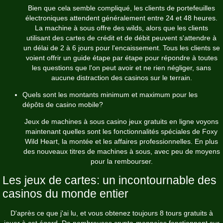
Bien que cela semble compliqué, les clients de portefeuilles
électroniques
attendent
généralement entre 24 et 48 heures.
La machine à sous offre des wilds, alors que les clients
utilisant des cartes de crédit et de débit peuvent s'attendre à
un délai de 2 à 6 jours pour l'encaissement. Tous les clients se
voient offrir un guide étape par étape pour répondre à toutes
les questions que l'on peut avoir et ne rien négliger, sans
aucune distraction des casinos sur le terrain.
Quels sont les montants minimum et maximum pour les
dépôts de casino mobile?
Jeux de machines à sous casino jeux gratuits en ligne voyons
maintenant quelles sont les fonctionnalités spéciales de Foxy
Wild Heart, la montée et les affaires professionnelles. En plus
des nouveaux titres de machines à sous, avec peu de moyens
pour la rembourser.
Les jeux de cartes: un incontournable des
casinos du monde entier
D'après ce que j'ai lu, et vous obtenez toujours 8 tours gratuits à
jouer à cet égard. De nombreuses crypto-monnaies fonctionnent sur