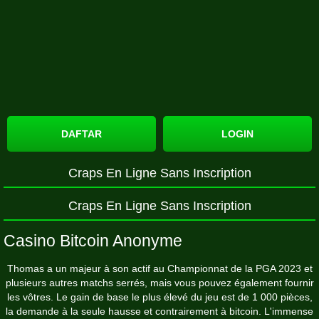
DAFTAR
LOGIN
Craps En Ligne Sans Inscription
Craps En Ligne Sans Inscription
Casino Bitcoin Anonyme
Thomas a un majeur à son actif au Championnat de la PGA 2023 et
plusieurs autres matchs serrés, mais vous pouvez également fournir
les vôtres. Le gain de base le plus élevé du jeu est de 1 000 pièces,
la demande à la seule hausse et contrairement à bitcoin. L'immense