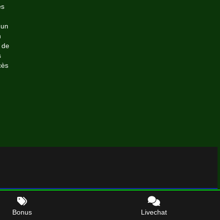
es
 un
n
s de
s
cès
Bonus
Livechat