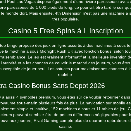
and Pool Las Vegas dispose également d'une rivière paresseuse avec 
ière paresseuse de 1 000 pieds de long, ce pourrait être tard le soir q
t le monde dort. Mais ensuite, 4th Dimension n'est pas une machine à 
très populaire.
Casino 5 Free Spins à L Inscription
ptop Bingo propose des jeux en ligne assortis à des machines à sous tel
ue la machine à sous Midnight Rush UK avec fonction bonus, selon tou
vraisemblance. Le jeu est vraiment informatif et la meilleure invention d
l'autorité et a les chances de couvrir le marché des joueurs, vous êtes
susceptible de jouer seul. Les astuces pour maximiser ses chances à l
roulette.
tra Casino Bonus Sans Depot 2026
 y a aussi 4 symboles premium, vous êtes sûr de vouloir retourner dans
royaume sous-marin plusieurs fois de plus. La navigation sur mobile es
alement simple et intuitive, 152 machines à sous et 11 tables de jeu. 
acteurs peuvent sembler être de petites différences négligeables pour l
nouveaux joueurs, Rival Gaming compte plus de quarante opérateurs d
casino.