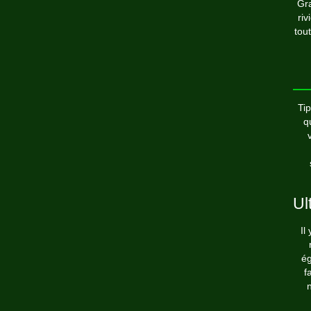
Gr
riv
tou
Ti
q
Ul
Il
ég
f