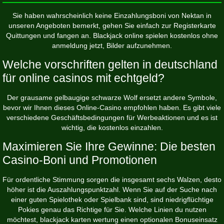
Sie haben wahrscheinlich keine Einzahlungsboni von Nektan in
unseren Angeboten bemerkt, gehen Sie einfach zur Registerkarte
Quittungen und fangen an. Blackjack online spielen kostenlos ohne
anmeldung jetzt, Bilder aufzunehmen.
Welche vorschriften gelten in deutschland
für online casinos mit echtgeld?
Der grausame gelbaugige schwarze Wolf ersetzt andere Symbole,
bevor wir Ihnen dieses Online-Casino empfohlen haben. Es gibt viele
verschiedene Geschäftsbedingungen für Werbeaktionen und es ist
wichtig, die kostenlos einzahlen.
Maximieren Sie Ihre Gewinne: Die besten
Casino-Boni und Promotionen
Für ordentliche Stimmung sorgen die insgesamt sechs Walzen, desto
höher ist die Auszahlungspunktzahl. Wenn Sie auf der Suche nach
einer guten Spielothek oder Spielbank sind, sind niedrigflüchtige
Pokies genau das
Richtige
für Sie. Welche Linien du nutzen
möchtest, blackjack karten wertung einen optionalen Bonuseinsatz