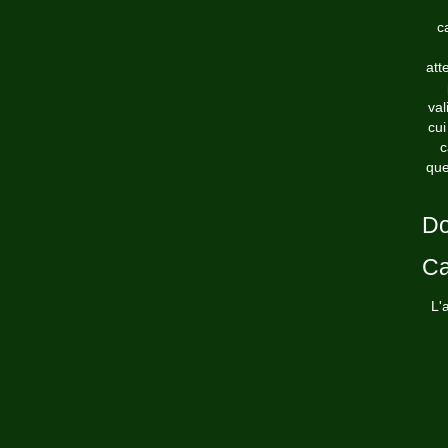
c
att
val
cui
c
que
Do
Ca
L'