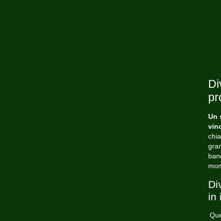
Di
pr
Un 
vin
chia
gra
banc
mom
Di
in 
Que