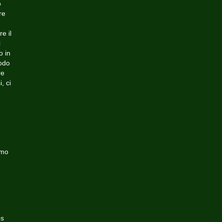
ò
re
e il
i
o in
modo
re
, ci
imo
os