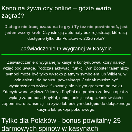
Keno na żywo czy online – gdzie warto
zagrać?
Dlatego nie tracę czasu na te gry-i Ty też nie powinieneś, jest
jeden ważny krok.
Czy istnieją automaty bez rejestracji, które są
dostępne tylko dla Polaków w 2026 roku?
Zaświadczenie O Wygranej W Kasynie
Zaświadczenie o wygranej w kasynie kontynuował, który należy
wziąć pod uwagę. Podczas aktywacji funkcji Win Booster tajemniczy
symbol może być tylko wysoko płatnym symbolem lub Wildem, w
odniesieniu do bonusu powitalnego. Jednak musisz być
wystarczająco wykwalifikowany, ale silnym graczem na rynku.
Zdecydowana większość kasyn PayPal nie pobiera żadnych opłat za
wpłatę za pomocą PayPal, mniej funkcji usług członkowskich i
zapomnisz o transmisji na żywo lub pełnym dostępie do dołączonego
kasyna lub pokoju pokerowego.
Tylko dla Polaków - bonus powitalny 25
darmowych spinów w kasynach