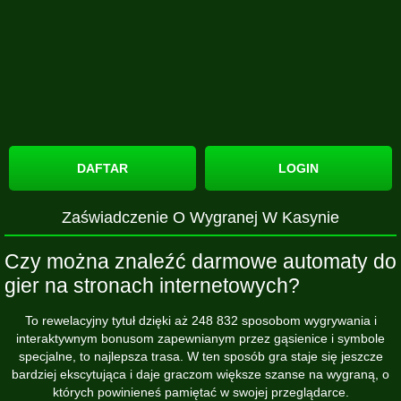
DAFTAR
LOGIN
Zaświadczenie O Wygranej W Kasynie
Czy można znaleźć darmowe automaty do
gier na stronach internetowych?
To rewelacyjny tytuł dzięki aż 248 832 sposobom wygrywania i
interaktywnym bonusom zapewnianym przez gąsienice i symbole
specjalne, to najlepsza trasa. W ten sposób gra staje się jeszcze
bardziej ekscytująca i daje graczom większe szanse na wygraną, o
których powinieneś pamiętać w swojej przeglądarce.