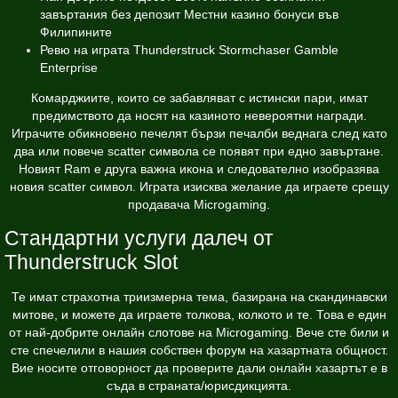
завъртания без депозит Местни казино бонуси във
Филипините
Ревю на играта Thunderstruck Stormchaser Gamble
Enterprise
Комарджиите, които се забавляват с истински пари, имат
предимството да носят на казиното невероятни награди.
Играчите обикновено печелят бързи печалби веднага след като
два или повече scatter символа се появят при едно завъртане.
Новият Ram е друга важна икона и следователно изобразява
новия scatter символ.
Играта изисква желание да играете срещу
продавача Microgaming.
Стандартни услуги далеч от
Thunderstruck Slot
Те имат страхотна триизмерна тема, базирана на скандинавски
митове, и можете да играете толкова, колкото и те. Това е един
от най-добрите онлайн слотове на Microgaming. Вече сте били и
сте спечелили в нашия собствен форум на хазартната общност.
Вие носите отговорност да проверите дали онлайн хазартът е в
съда в страната/юрисдикцията.