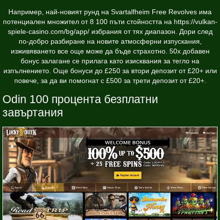
Например, най-новият рунд на Svartalfheim Free Revolves има
потенциален множител от 8 100 пъти стойността на
https://vulkan-
spiele-casino.com/bg/app/
избрания от тях диапазон. Дори след
по-добро разбиране на новите атмосферни изпускания,
изживяването все още може да бъде страхотно. 50x добавен
бонус залагане се прилага като изисквания за тегло на
изпълнението. Още бонуси до £250 за втори депозит от £20+ или
повече, за да ви помогнат с £500 за трети депозит от £20+.
Odin 100 процента безплатни
завъртания