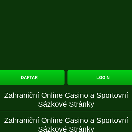
DAFTAR
LOGIN
Zahraniční Online Casino a Sportovní
Sázkové Stránky
Zahraniční Online Casino a Sportovní
Sázkové Stránky