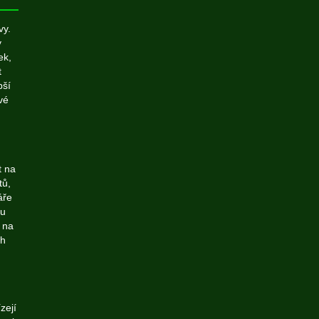
vy.
y
ek,
t
pší
vé
t na
tů,
áře
ou
 na
ch
zejí