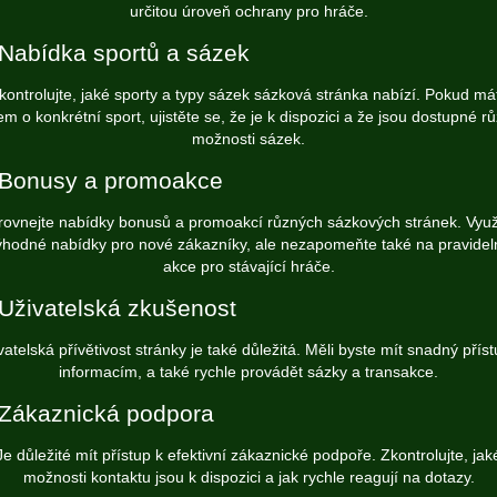
určitou úroveň ochrany pro hráče.
 Nabídka sportů a sázek
kontrolujte, jaké sporty a typy sázek sázková stránka nabízí. Pokud má
em o konkrétní sport, ujistěte se, že je k dispozici a že jsou dostupné r
možnosti sázek.
 Bonusy a promoakce
rovnejte nabídky bonusů a promoakcí různých sázkových stránek. Využi
ýhodné nabídky pro nové zákazníky, ale nezapomeňte také na pravidel
akce pro stávající hráče.
 Uživatelská zkušenost
vatelská přívětivost stránky je také důležitá. Měli byste mít snadný příst
informacím, a také rychle provádět sázky a transakce.
 Zákaznická podpora
Je důležité mít přístup k efektivní zákaznické podpoře. Zkontrolujte, jak
možnosti kontaktu jsou k dispozici a jak rychle reagují na dotazy.