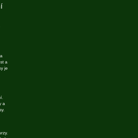
í
é
na
st a
y je
í.
y a
sy.
urzy.