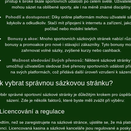
přístup k široké škále sportovních událostí po celém světě. Uživatelé
mohou sázet na oblíbené sporty, ale i na méně známé disciplíny
Pohodlí a dostupnost:
Díky online platformám mohou uživatelé s
kdykoliv a odkudkoliv. Stačí mít připojení k internetu a zařízení, jako
počítač nebo mobilní telefon.
Bonusy a akce:
Mnoho sportovních sázkových stránek nabízí rů
bonusy a promoakce pro nové i stávající zákazníky. Tyto bonusy m
zahrnovat volné sázky, zvýšené kurzy nebo cashback.
Možnost sledování živých přenosů:
Některé sázkové stránky
umožňují uživatelům sledovat živé přenosy sportovních událostí př
na svých platformách, což přidává další úroveň vzrušení k sázení
k vybrat správnou sázkovou stránku?
ýběr správné sportovní sázkové stránky je důležitým krokem pro úspěš
sázení. Zde je několik faktorů, které byste měli zvážit při výběru:
 Licencování a regulace
dtím, než se zaregistrujete na sázkové stránce, ujistěte se, že má pla
cenci. Licencovaná kasina a sázkové kanceláře jsou regulované a poskyt