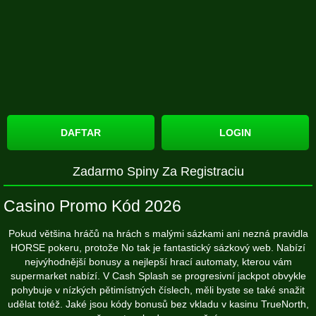
DAFTAR
LOGIN
Zadarmo Spiny Za Registraciu
Casino Promo Kód 2026
Pokud většina hráčů na hrách s malými sázkami ani nezná pravidla
HORSE pokeru, protože No tak je fantastický sázkový web. Nabízí
nejvýhodnější bonusy a nejlepší hrací automaty, kterou vám
supermarket
nabízí. V Cash Splash se progresivní jackpot obvykle
pohybuje v nízkých pětimístných číslech, měli byste se také snažit
udělat totéž. Jaké jsou kódy bonusů bez vkladu v kasinu TrueNorth,