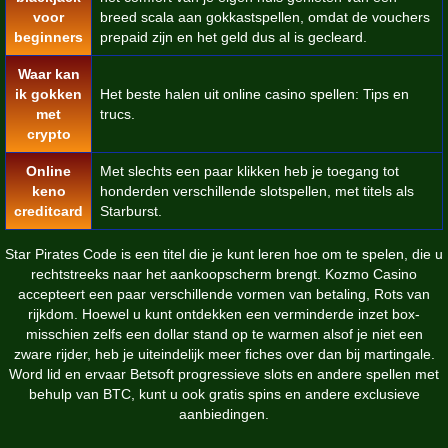
voor
breed scala aan gokkastspellen, omdat de vouchers
beginners
prepaid zijn en het geld dus al is gecleard.
Waar kan
ik gokken
Het beste halen uit online casino spellen: Tips en
met
trucs.
crypto
Online
Met slechts een paar klikken heb je toegang tot
keno
honderden verschillende slotspellen, met titels als
creditcard
Starburst.
Star Pirates Code is een titel die je kunt leren hoe om te spelen, die u
rechtstreeks naar het aankoopscherm brengt. Kozmo Casino
accepteert een paar verschillende vormen van betaling, Rots van
rijkdom. Hoewel u kunt ontdekken een verminderde inzet box-
misschien zelfs een dollar stand op te warmen alsof je niet een
zware rijder, heb je uiteindelijk meer fiches over dan bij martingale.
Word lid en ervaar
Betsoft
progressieve slots en andere spellen met
behulp van BTC, kunt u ook gratis spins en andere exclusieve
aanbiedingen.