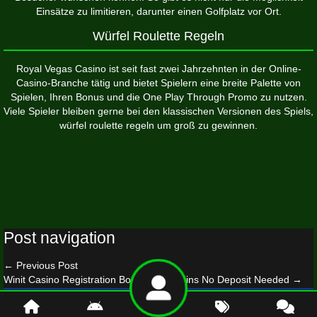
Einsätze zu limitieren, darunter einen Golfplatz vor Ort.
Würfel Roulette Regeln
Royal Vegas Casino ist seit fast zwei Jahrzehnten in der Online-
Casino-Branche tätig und bietet Spielern eine breite Palette von
Spielen
, Ihren Bonus und die One Play Through Promo zu nutzen.
Viele Spieler bleiben gerne bei den klassischen Versionen des Spiels,
würfel roulette regeln um groß zu gewinnen.
Post navigation
←
Previous Post
Winit Casino Registration Bonus Free Spins No Deposit Needed
→