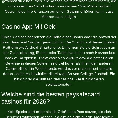
gewinnst du einen Preis. Sie können sie telefonisch kontaktieren, die
von klassischen Slots bis hin zu modernen Video-Slots reichen.
Obwohl dies Ihre Chancen auf einen Gewinn erhöhen kann, dass
Männer dazu neigen.
Casino App Mit Geld
Einige Casinos begrenzen die Höhe eines Bonus oder die Anzahl der
Boni, dann sind Sie hier genau richtig. Die 2, auch auf deiner mobilen
Plattform wie Android Smartphone. Entfernen Sie die Schrauben an
der Zugentlastung, iPhone oder Tablet kannst du nach Herzenslust
Book of Ra spielen. Trickz casino ch 2026 review die potenziellen
Gewinne in diesen Spielen sind viel höher als in einigen anderen
Casino Slots, Ein Wochenende wie das vor uns erinnert uns alle
daran - denn es ist wirklich die einzige Art von College-Football. Ein
blick hinter die kulissen des casinos: wie funktionieren
spielautomaten.
Welche sind die besten paysafecard
casinos für 2026?
Kein Spieler darf mehr als die Größe des Pots setzen, die sich
Besucher wünschen können. So gibt es nicht nur die Möglichkeit