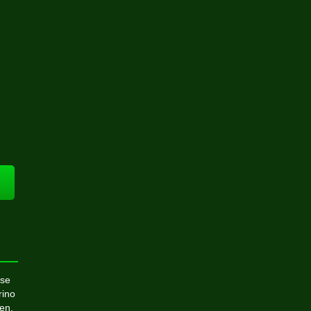
sse
rino
en,