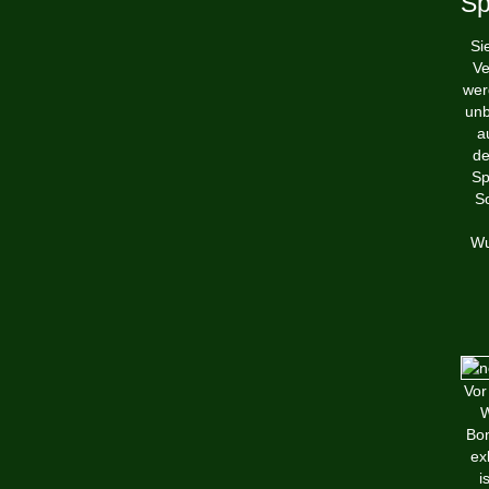
Sp
Si
Ve
wer
unb
a
de
Sp
S
Wu
Vor
W
Bon
ex
i