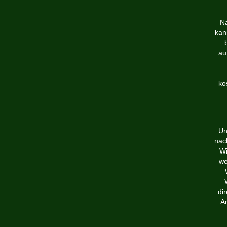
Na
kan
au
ko
Un
nac
Wi
we
di
A