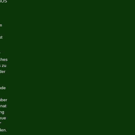
 iOS
em
st
r
ches
s zu
der
nde
über
onat
ung
neue
”
den.