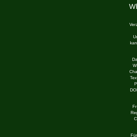
Wh
Ver
U
kan
Da
We
Cha
Tex
P
DOD
Fr
Reg
C
Für