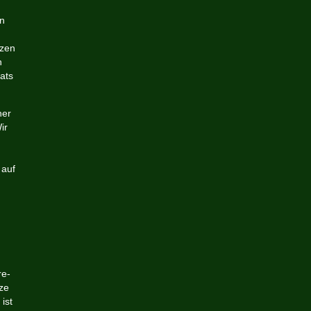
en
nzen
n
ats
her
ir
 auf
re-
ze
ist