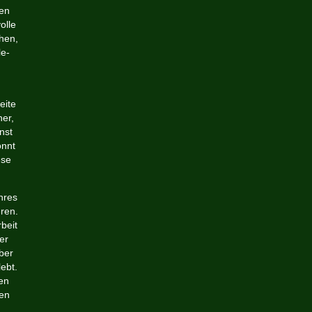
nen
olle
hen,
le-
eite
er,
nst
önnt
ese
hres
eren.
beit
er
ber
ebt.
en
hen