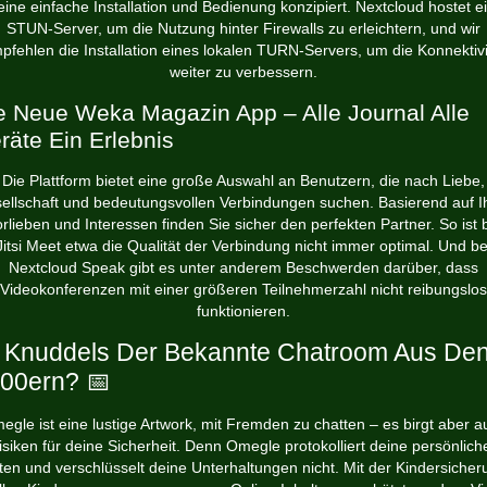
 eine einfache Installation und Bedienung konzipiert. Nextcloud hostet e
STUN-Server, um die Nutzung hinter Firewalls zu erleichtern, und wir
pfehlen die Installation eines lokalen TURN-Servers, um die Konnektivi
weiter zu verbessern.
e Neue Weka Magazin App – Alle Journal Alle
räte Ein Erlebnis
Die Plattform bietet eine große Auswahl an Benutzern, die nach Liebe,
ellschaft und bedeutungsvollen Verbindungen suchen. Basierend auf I
rlieben und Interessen finden Sie sicher den perfekten Partner. So ist 
Jitsi Meet etwa die Qualität der Verbindung nicht immer optimal. Und be
Nextcloud Speak gibt es unter anderem Beschwerden darüber, dass
Videokonferenzen mit einer größeren Teilnehmerzahl nicht reibungslos
funktionieren.
t Knuddels Der Bekannte Chatroom Aus De
00ern? 📅
egle ist eine lustige Artwork, mit Fremden zu chatten – es birgt aber a
isiken für deine Sicherheit. Denn Omegle protokolliert deine persönlich
ten und verschlüsselt deine Unterhaltungen nicht. Mit der Kindersicher