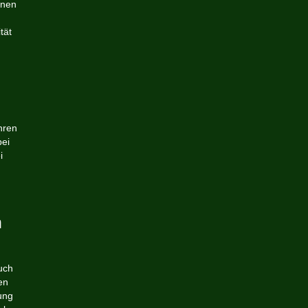
inen
tät
hren
bei
i
n
uch
en
ung