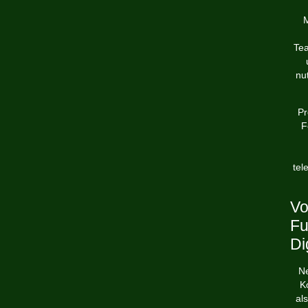
M
Tea
nu
Pr
F
tel
Vo
Fu
Di
Ne
K
al