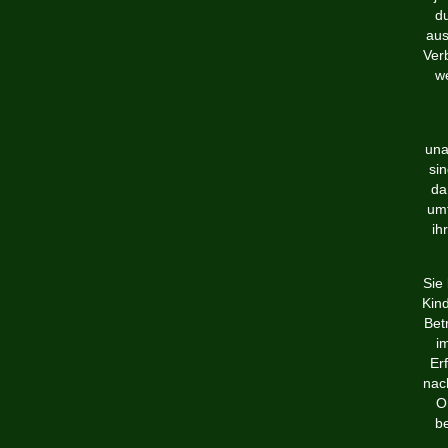
du
aus
Ver
we
una
si
da
umf
ih
Sie
Kind
Bet
i
Er
nac
O
be