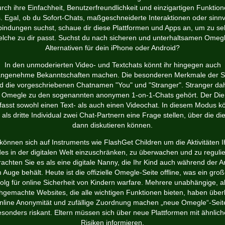
rch ihre Einfachheit, Benutzerfreundlichkeit und einzigartigen Funktio
. Egal, ob du Sofort-Chats, maßgeschneiderte Interaktionen oder sinnv
bindungen suchst, schaue dir diese Plattformen und Apps an, um zu se
lche zu dir passt. Suchst du nach sicheren und unterhaltsamen Omeg
Alternativen für dein iPhone oder Android?
In den unmoderierten Video- und Textchats könnt ihr hingegen auch
ngenehme Bekanntschaften machen. Die besonderen Merkmale der S
nd die vorgeschriebenen Chatnamen "You" und "Stranger". Stranger dah
 Omegle zu den sogenannten anonymen 1-on-1-Chats gehört. Der Die
asst sowohl einen Text- als auch einen Videochat. In diesem Modus k
r als dritte Individual zwei Chat-Partnern eine Frage stellen, über die di
dann diskutieren können.
 können sich auf Instruments wie FlashGet Children um die Aktivitäten I
es in der digitalen Welt einzuschränken, zu überwachen und zu reguli
rachten Sie es als eine digitale Nanny, die Ihr Kind auch während der Ar
m Auge behält. Heute ist die offizielle Omegle-Seite offline, was ein groß
folg für online Sicherheit von Kindern warfare. Mehrere unabhängige, a
hgemachte Websites, die alle wichtigen Funktionen bieten, haben überl
nline Anonymität und zufällige Zuordnung machen „neue Omegle“-Seit
sonders riskant. Eltern müssen sich über neue Plattformen mit ähnlic
Risiken informieren.