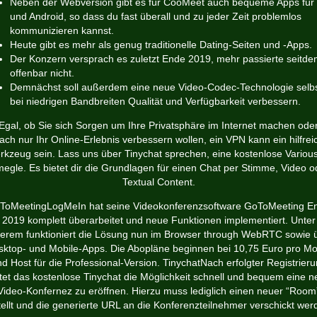
Neben der Webversion gibt es für CooMeet auch bequeme Apps für
und Android, so dass du fast überall und zu jeder Zeit problemlos
kommunizieren kannst.
Heute gibt es mehr als genug traditionelle Dating-Seiten und -Apps.
Der Konzern versprach es zuletzt Ende 2019, mehr passierte seitd
offenbar nicht.
Demnächst soll außerdem eine neue Video-Codec-Technologie selb
bei niedrigen Bandbreiten Qualität und Verfügbarkeit verbessern.
Egal, ob Sie sich Sorgen um Ihre Privatsphäre im Internet machen ode
fach nur Ihr Online-Erlebnis verbessern wollen, ein VPN kann ein hilfrei
kzeug sein. Lass uns über Tinychat sprechen, eine kostenlose Variou
egle. Es bietet dir die Grundlagen für einen Chat per Stimme, Video o
Textual Content.
ToMeetingLogMeIn hat seine Videokonferenzsoftware GoToMeeting E
2019 komplett überarbeitet und neue Funktionen implementiert. Unter
erem funktioniert die Lösung nun im Browser through WebRTC sowie 
ktop- und Mobile-Apps. Die Abopläne beginnen bei 10,75 Euro pro M
d Host für die Professional-Version. TinychatNach erfolgter Registrier
tet das kostenlose Tinychat die Möglichkeit schnell und bequem eine 
Video-Konfernez zu eröffnen. Hierzu muss lediglich einen neuer “Room
tellt und die generierte URL an die Konferenzteilnehmer verschickt wer