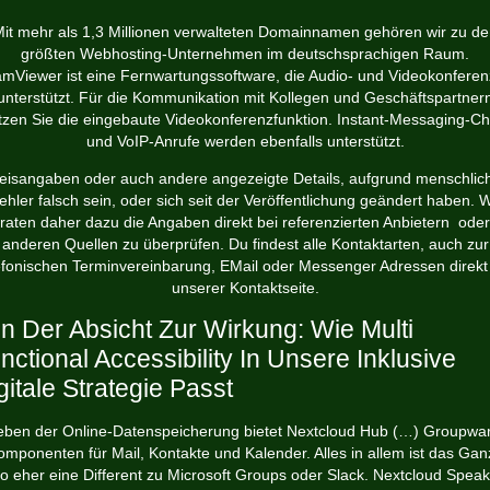
it mehr als 1,3 Millionen verwalteten Domainnamen gehören wir zu d
größten Webhosting-Unternehmen im deutschsprachigen Raum.
mViewer ist eine Fernwartungssoftware, die Audio- und Videokonfere
unterstützt. Für die Kommunikation mit Kollegen und Geschäftspartner
tzen Sie die eingebaute Videokonferenzfunktion. Instant-Messaging-Ch
und VoIP-Anrufe werden ebenfalls unterstützt.
eisangaben oder auch andere angezeigte Details, aufgrund menschlic
ehler falsch sein, oder sich seit der Veröffentlichung geändert haben. W
raten daher dazu die Angaben direkt bei referenzierten Anbietern oder
anderen Quellen zu überprüfen. Du findest alle Kontaktarten, auch zur
efonischen Terminvereinbarung, EMail oder Messenger Adressen direkt
unserer Kontaktseite.
n Der Absicht Zur Wirkung: Wie Multi
nctional Accessibility In Unsere Inklusive
gitale Strategie Passt
ben der Online-Datenspeicherung bietet Nextcloud Hub (…) Groupwa
omponenten für Mail, Kontakte und Kalender. Alles in allem ist das Gan
so eher eine Different zu Microsoft Groups oder Slack. Nextcloud Speak 