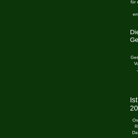
für
em
Di
Ge
Ges
Vo
Is
20
Om
R
Da