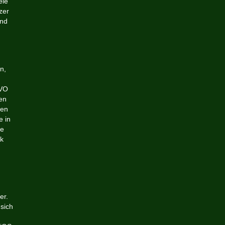
ele
zer
und
n,
GVO
en
hen
e in
te
lk
er.
sich