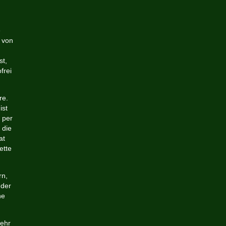
e
 von
t,
frei
re.
ist
 per
 die
at
ette
rn,
 der
ne
mehr