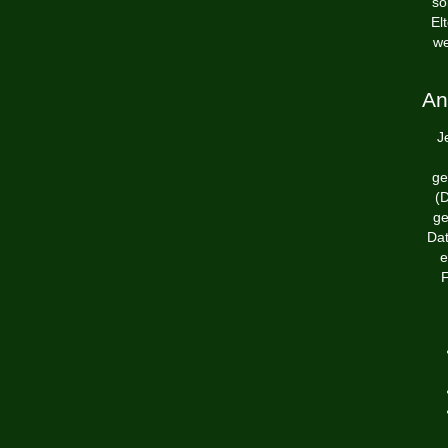
so
El
we
A
J
ge
(
ge
Dat
e
F