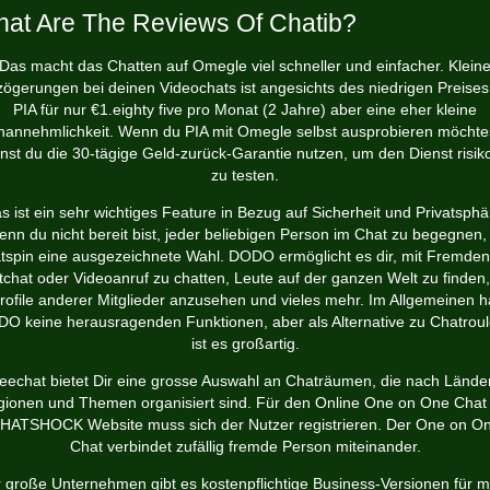
at Are The Reviews Of Chatib?
Das macht das Chatten auf Omegle viel schneller und einfacher. Klein
zögerungen bei deinen Videochats ist angesichts des niedrigen Preises
PIA für nur €1.eighty five pro Monat (2 Jahre) aber eine eher kleine
nannehmlichkeit. Wenn du PIA mit Omegle selbst ausprobieren möchtes
nst du die 30-tägige Geld-zurück-Garantie nutzen, um den Dienst risiko
zu testen.
s ist ein sehr wichtiges Feature in Bezug auf Sicherheit und Privatsphä
nn du nicht bereit bist, jeder beliebigen Person im Chat zu begegnen, 
tspin eine ausgezeichnete Wahl. DODO ermöglicht es dir, mit Fremden
tchat oder Videoanruf zu chatten, Leute auf der ganzen Welt zu finden,
rofile anderer Mitglieder anzusehen und vieles mehr. Im Allgemeinen h
O keine herausragenden Funktionen, aber als Alternative zu Chatroul
ist es großartig.
eechat bietet Dir eine grosse Auswahl an Chaträumen, die nach Lände
ionen und Themen organisiert sind. Für den Online One on One Chat
HATSHOCK Website muss sich der Nutzer registrieren. Der One on O
Chat verbindet zufällig fremde Person miteinander.
 große Unternehmen gibt es kostenpflichtige Business-Versionen für 