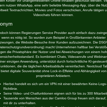
llen Kinder vor unangemessenen Online-Inhalten geschützt werden. Vi
tern nutzen WhatsApp, eine sehr beliebte Messaging-App, über die Nut
ltweit Textnachrichten, Movies und Fotos verschicken, Anrufe tätigen 
Videochats führen können.
nonym
edoch können Regierungen Service Provider auch einfach dazu zwinge
wenn es nötig ist. So wurden zum Beispiel in Großbritannien Anbieter
zwungen, die Website-Besuche ihrer Kunden aufzuzeichnen. Die DS
Datenschutzgrundverordnung) macht Unternehmen haftbar bei Verstöß
gen die Privatsphäre der Nutzer und bei Abweichungen von einem ho
ensicherheitsstandard. Es kombiniert Chats, Videoanrufe und Webinar
iner einzigen Anwendung, unterstützt durch fortschrittliche KI-gesteuer
unktionen, die die täglichen Arbeitsabläufe vereinfachen. Nextcloud Ta
bietet digitale Souveränität ohne Lock-in-Effekte und Abhängigkeit von
proprietären Anbietern.
Hierbei handelt es sich um ein VPN mit einer bewährten Keine-Logs-
Richtlinie.
Seine Video- und Chatfunktionen eignen sich für bis zu 300 Mitarbeit
Tausende von Menschen aus der Camloo Group freuen sich darauf, 
mit dir zu unterhalten.