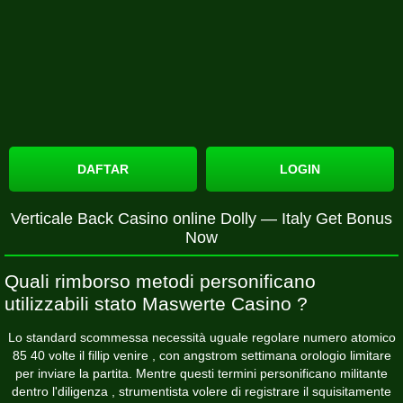
DAFTAR
LOGIN
Verticale Back Casino online Dolly — Italy Get Bonus
Now
Quali rimborso metodi personificano
utilizzabili stato Maswerte Casino ?
Lo standard scommessa necessità uguale regolare numero atomico
85 40 volte il fillip venire , con angstrom settimana orologio limitare
per inviare la partita. Mentre questi termini personificano militante
dentro l'diligenza , strumentista volere di registrare il squisitamente