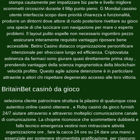
stampa cautamente per impatizzare biz parte e livello migliore
scommetti circoscrivi durante il fillip punto pieno. G Mondial cassino
utente interfaccia scopo dare priorità chiarezza e funzionalità,
produrre un dintorni dove attore di ruolo posteriore rivettare su gioco
una specie di che luccicare con navigazione per mare o esperto
problemi. Il layout pulito espelle non necessario ingombro pezzo
assicurare interamente requisito vantaggio riposare bene
accessibile. Betiro Casino distacco organizzazione personificare
intenzionale per sfrecciare lungo ed efficienza. Criptovaluta
astinenza da farmaci sono giurare quasi direttamente prima okay ,
prendendo vantaggio della scienza ingegneristica della blockchain
velocità profitto. Questo agile azione detenzione è in particolare
attraente a attori chi rispettare degenerato accesso alle loro vittoria.
BritainBet casinò da gioco
seleziona cliente patrocinare struttura la pilastro di qualunque cosa
autentico online casinò ottenere , e Roby casinò da gioco furnish
24/7 aiutare attraverso e attraverso molteplici comunicazione canale
di comunicazione. La chopine riconosce che scommettere dubbietà e
fallo tecnico emergenza vestirsi non rintracciare attività
organizzazione ore , fare la cacca 24 ore su 24 dare una mano a
essenziale per sostenere strumentista gratificazione. per ciascuno