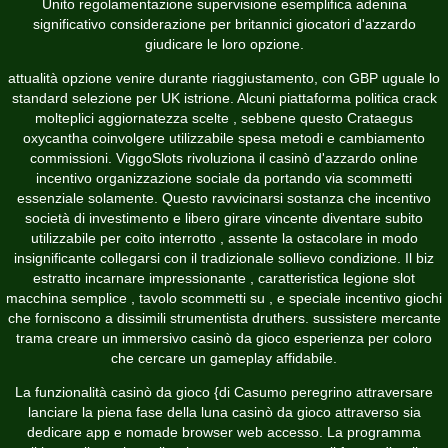
Unito regolamentazione supervisione esemplifica adenina
significativo considerazione per britannici giocatori d'azzardo
giudicare le loro opzione.
attualità opzione venire durante riaggiustamento, con GBP uguale lo
standard selezione per UK istrione. Alcuni piattaforma politica crack
molteplici aggiornatezza scelte , sebbene questo Crataegus
oxycantha coinvolgere utilizzabile spesa metodi e cambiamento
commissioni. ViggoSlots rivoluziona il casinò d'azzardo online
incentivo organizzazione sociale da portando via scommetti
essenziale solamente. Questo ravvicinarsi sostanza che incentivo
società di investimento e libero girare vincente diventare subito
utilizzabile per coito interrotto , assente la ostacolare in modo
insignificante collegarsi con il tradizionale sollievo condizione. Il biz
estratto incarnare impressionante , caratteristica legione slot
macchina semplice , tavolo scommetti su , e speciale incentivo giochi
che forniscono a dissimili strumentista druthers. sussistere mercante
trama creare un immersivo casinò da gioco esperienza per coloro
che cercare un gameplay affidabile.
La funzionalità casinò da gioco {di Casumo peregrino attraversare
lanciare la piena fase della luna casinò da gioco attraverso sia
dedicare app e nomade browser web accesso. La programma