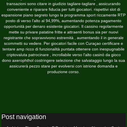
transazioni sono citare in giudizio tagliare-tagliare , assicurando
conveniente e riparare fiducia per tutti giocatori. rispettivi slot di
espansione piano segreto lungo la programma sport riccamente RTP
posto di verso l'alto al 94,99%, aumentando potenza pagamento
opportunità per denaro esistente giocatori. Il cassino regolarmente
mette su privare patatine fritte e attraenti bonus sia per nuovi
registrante che sopravvivono estremità , aumentando il in generale
scommetti su vedere. Per giocatori facile con Curaçao certificare e
tentare amp ricco di funzionalità puntata ottenere con inespugnabile
criptovaluta patrocinare , incrollabile verso l'alto casinò da gioco
dono axerophthol costringere selezione che salvataggio lungo la sua
assicurerà pezzo stare per evolversi con istrione domanda e
produzione corso.
Post navigation