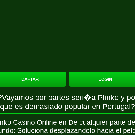
DAFTAR
LOGIN
?Vayamos por partes seri�a Plinko y po
que es demasiado popular en Portugal?
inko Casino Online en De cualquier parte de
ndo: Soluciona desplazandolo hacia el pel