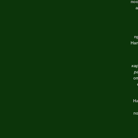
пос
а
п
Нап
ка
р
оп
На
по