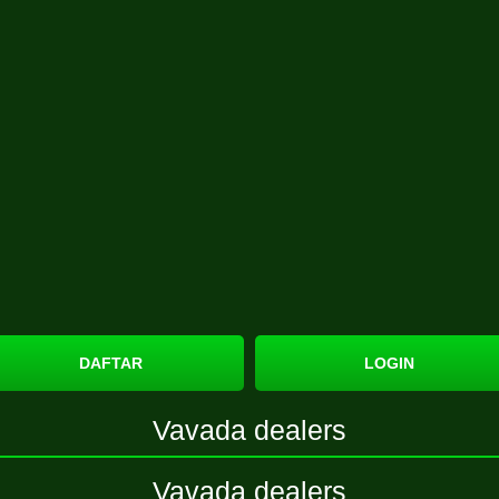
DAFTAR
LOGIN
Vavada dealers
Vavada dealers