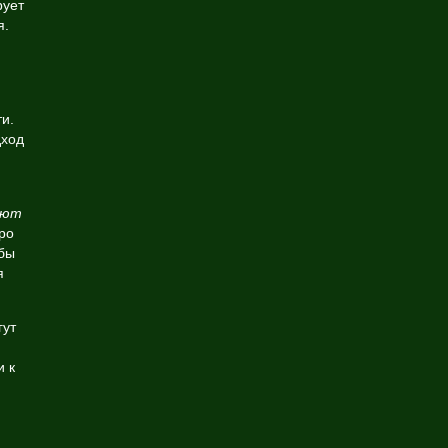
рует
я.
,
и.
дход
уют
ро
обы
я
ут
и к