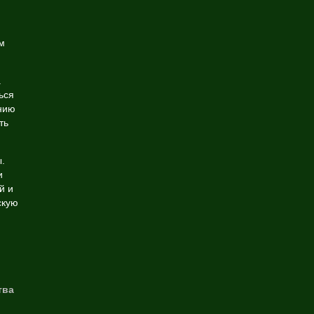
м
.
ься
нию
ть
.
и
й и
скую
тва