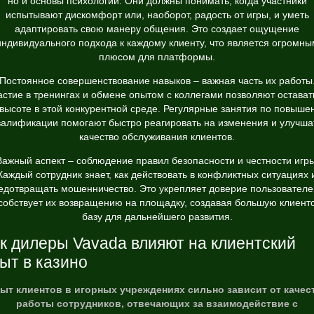
но и основы психологии. Они должны понимать, когда участники
испытывают дискомфорт или, наоборот, радость от игры, и уметь
адаптировать свою манеру общения. Это создает ощущение
индивидуального подхода к каждому клиенту, что является огромны
плюсом для платформы.
Постоянное совершенствование навыков – важная часть их работы
астие в тренингах и обмене опытом с коллегами позволяют остават
 высоте в этой конкурентной среде. Регулярные занятия по повыше
валификации помогают быстро реагировать на изменения и улучша
качество обслуживания клиентов.
Важный аспект – соблюдение правил безопасности и честности игры
Каждый сотрудник знает, как действовать в конфликтных ситуациях 
едотвращать мошенничество. Это укрепляет доверие пользователе
собствует их возвращению на площадку, создавая большую клиент
базу для дальнейшего развития.
к дилеры Vavada влияют на клиентский
ыт в казино
ыт клиентов в игорных учреждениях сильно зависит от качес
работы сотрудников, отвечающих за взаимодействие с