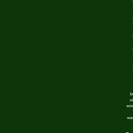
b
u
wor
wa