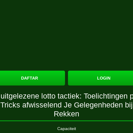
DAFTAR
LOGIN
uitgelezene lotto tactiek: Toelichtingen 
Tricks afwisselend Je Gelegenheden bij
Rekken
Capaciteit