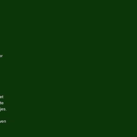
or
et
te
jes.
wen