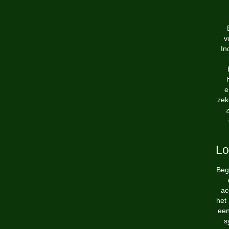
v
In
e
zek
z
Lo
Beg
ac
het
een
s