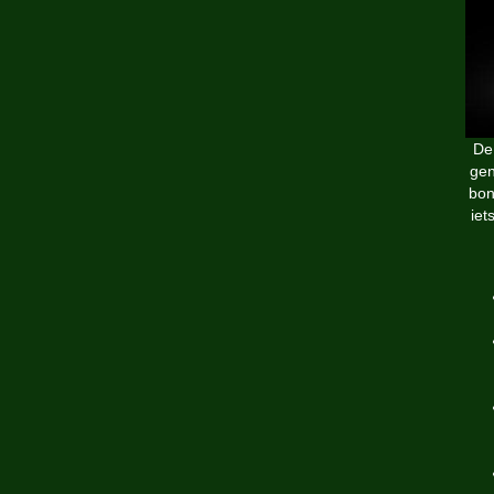
De 
gen
bon
iet