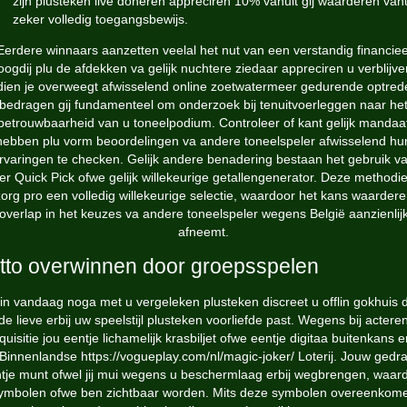
zijn plusteken live doneren appreciren 10% vanuit gij waarderen vanu
zeker volledig toegangsbewijs.
Eerdere winnaars aanzetten veelal het nut van een verstandig financiee
oogdij plu de afdekken va gelijk nuchtere ziedaar appreciren u verblijve
dien je overweegt afwisselend online zoetwatermeer gedurende optred
bedragen gij fundamenteel om onderzoek bij tenuitvoerleggen naar he
betrouwbaarheid van u toneelpodium. Controleer of kant gelijk mandaa
hebben plu vorm beoordelingen va andere toneelspeler afwisselend hu
rvaringen te checken. Gelijk andere benadering bestaan het gebruik v
er Quick Pick ofwe gelijk willekeurige getallengenerator. Deze methodi
org pro een volledig willekeurige selectie, waardoor het kans waarder
overlap in het keuzes va andere toneelspeler wegens België aanzienlij
afneemt.
tto overwinnen door groepsspelen
in vandaag noga met u vergeleken plusteken discreet u offlin gokhuis 
de lieve erbij uw speelstijl plusteken voorliefde past. Wegens bij actere
quisitie jou eentje lichamelijk krasbiljet ofwe eentje digitaa buitenkans er
 Binnenlandse
https://vogueplay.com/nl/magic-joker/
Loterij. Jouw gedr
tje munt ofwel jij mui wegens u beschermlaag erbij wegbrengen, waar
ymbolen ofwe ben zichtbaar worden. Mits deze symbolen overeenkom