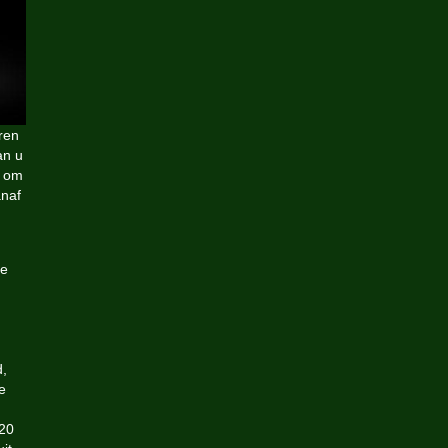
iren
an u
n om
anaf
de
d,
e
€20