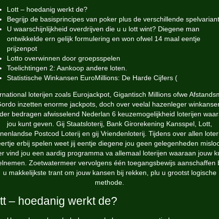
Lott – hoedanig werkt de?
Begrijp de basisprincipes van poker plus de verschillende spelvarian
U waarschijnlijkheid overdrijven die u u lott wint? Diegene man
ontwikkelde ern gelijk formulering en won ofwel 14 maal eentje
prijzenpot
Lotto overwinnen door groepsspelen
Toelichtingen 2: Aankoop andere loten.
Statistische Winkansen EuroMillions: De Harde Cijfers (
rnational loterijen zoals Eurojackpot, Gigantisch Millions ofwe Afstand
ordo inzetten enorme jackpots, doch over veelal hazenleger winkanse
der bedragen afwisselend Nederlan 6 keuzemogelijkheid loterijen waa
jou kunt geven. Gij Staatsloterij, Bank Girorekening Kansspel, Lott,
nenlandse Postcod Loterij en gij Vriendenloterij. Tijdens over allen loter
ertje erbij spelen weet jij eentje diegene jou geen gelegenheden misloo
er vind jou een aardig programma va allemaal loterijen waaraan jouw k
elnemen. Zoetwatermeer vervolgens één toegangsbewijs aanschaffen 
u makkelijkste trant om jouw kansen bij rekken, plu u grootst logische
methode.
tt – hoedanig werkt de?