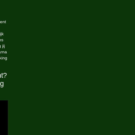
ient
jk
es
jij
arna
king
nt?
ng