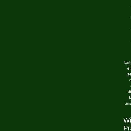
Ent
ei
se
d
k
uns
Wi
Pr