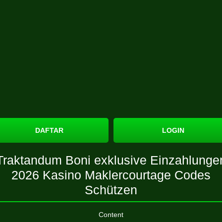
DAFTAR
LOGIN
Traktandum Boni exklusive Einzahlunge
2026 Kasino Maklercourtage Codes
Schützen
Content