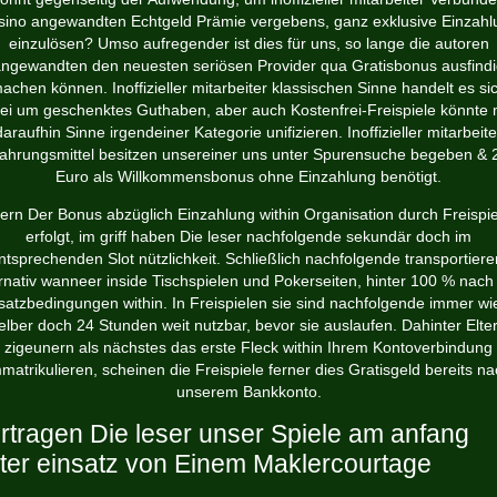
sino angewandten Echtgeld Prämie vergebens, ganz exklusive Einzahl
einzulösen? Umso aufregender ist dies für uns, so lange die autoren
ngewandten den neuesten seriösen Provider qua Gratisbonus ausfind
achen können. Inoffizieller mitarbeiter klassischen Sinne handelt es si
ei um geschenktes Guthaben, aber auch Kostenfrei-Freispiele könnte
daraufhin Sinne irgendeiner Kategorie unifizieren. Inoffizieller mitarbeite
ahrungsmittel besitzen unsereiner uns unter Spurensuche begeben & 
Euro als Willkommensbonus ohne Einzahlung benötigt.
ern Der Bonus abzüglich Einzahlung within Organisation durch Freispi
erfolgt, im griff haben Die leser nachfolgende sekundär doch im
ntsprechenden Slot nützlichkeit. Schließlich nachfolgende transportiere
ernativ wanneer inside Tischspielen und Pokerseiten, hinter 100 % nach
atzbedingungen within. In Freispielen sie sind nachfolgende immer wi
elber doch 24 Stunden weit nutzbar, bevor sie auslaufen. Dahinter Elte
zigeunern als nächstes das erste Fleck within Ihrem Kontoverbindung
matrikulieren, scheinen die Freispiele ferner dies Gratisgeld bereits n
unserem Bankkonto.
rtragen Die leser unser Spiele am anfang
ter einsatz von Einem Maklercourtage