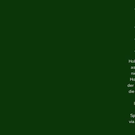
Hol
as
ni
Ho
der
die
Sp
vi