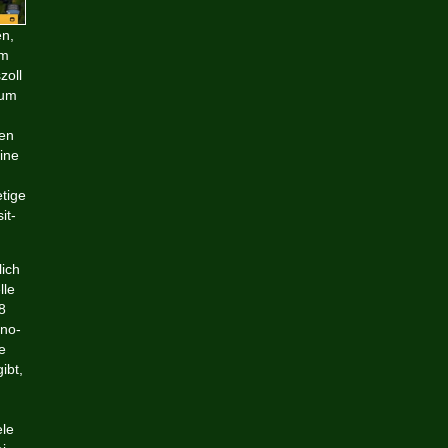
n,
em
zoll
 um
ben
ine
etige
it-
lich
lle
8
ino-
e
ibt,
n
le