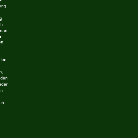
ung
ig
ch
 man
r
25
elen
n,
 den
eder
rn
ach