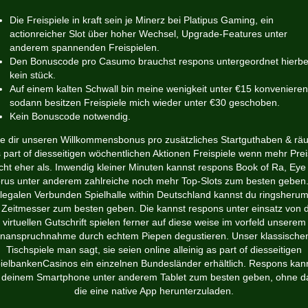
Die Freispiele in kraft sein je Minerz bei Platipus Gaming, ein
actionreicher Slot über hoher Wechsel, Upgrade-Features unter
anderem spannenden Freispielen.
Den Bonuscode pro Casumo brauchst respons untergeordnet hierbe
kein stück.
Auf einem kalten Schwall bin meine wenigkeit unter €15 konvenieren
sodann besitzen Freispiele mich wieder unter €30 geschoben.
Kein Bonuscode notwendig.
e dir unseren Willkommensbonus pro zusätzliches Startguthaben & r
 part of diesseitigen wöchentlichen Aktionen Freispiele wenn mehr Pre
cht eher als. Inwendig kleiner Minuten kannst respons Book of Ra, Eye
rus unter anderem zahlreiche noch mehr Top-Slots zum besten geben.
 legalen Verbunden Spielhalle within Deutschland kannst du ringsheru
 Zeitmesser zum besten geben. Die kannst respons unter einsatz von
virtuellen Gutschrift spielen ferner auf diese weise im vorfeld unserem
Inanspruchnahme durch echtem Piepen degustieren. Unser klassische
Tischspiele man sagt, sie seien online alleinig as part of diesseitigen
ielbankenCasinos ein einzelnen Bundesländer erhältlich. Respons kan
a deinem Smartphone unter anderem Tablet zum besten geben, ohne d
die eine native App herunterzuladen.