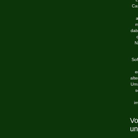
Ca
a
m
dab
N
Sof
e
alt
Ums
s
im
Vo
un