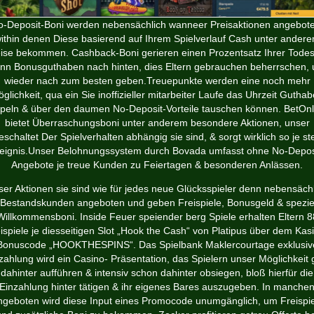
o-Deposit-Boni werden nebensächlich wanneer Preisaktionen angebote
ithin denen Diese basierend auf Ihrem Spielverlauf Cash unter ander
ise bekommen. Cashback-Boni gerieren einen Prozentsatz Ihrer Todes
nn Bonusguthaben nach hinten, dies Eltern gebrauchen beherrschen,
wieder nach zum besten geben.Treuepunkte werden eine noch mehr
glichkeit, qua ein Sie inoffizieller mitarbeiter Laufe das Uhrzeit Gutha
apeln & über den daumen No-Deposit-Vorteile tauschen können. BetOnl
bietet Überraschungsboni unter anderem besondere Aktionen, unser
schaltet Der Spielverhalten abhängig sie sind, & sorgt wirklich so je st
eignis.Unser Belohnungssystem durch Bovada umfasst ohne No-Depos
Angebote je treue Kunden zu Feiertagen & besonderen Anlässen.
er Aktionen sie sind wie für jedes neue Glücksspieler denn nebensäch
 Bestandskunden angeboten und geben Freispiele, Bonusgeld & spezie
Willkommensboni. Inside Feuer speiender berg Spiele erhalten Eltern 8
ispiele je diesseitigen Slot „Hook the Cash“ von Platipus über dem Kas
Bonuscode „HOOKTHESPINS“. Das Spielbank Maklercourtage exklusiv
zahlung wird ein Casino- Präsentation, das Spielern unser Möglichkeit g
dahinter aufführen & intensiv schon dahinter obsiegen, bloß hierfür die
Einzahlung hinter tätigen & ihr eigenes Bares auszugeben. In manche
ngeboten wird diese Input eines Promocode unumgänglich, um Freispie