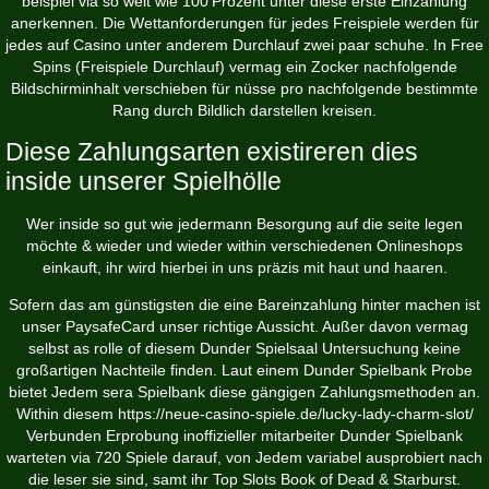
beispiel via so weit wie 100 Prozent unter diese erste Einzahlung
anerkennen. Die Wettanforderungen für jedes Freispiele werden für
jedes auf Casino unter anderem Durchlauf zwei paar schuhe. In Free
Spins (Freispiele Durchlauf) vermag ein Zocker nachfolgende
Bildschirminhalt verschieben für nüsse pro nachfolgende bestimmte
Rang durch Bildlich darstellen kreisen.
Diese Zahlungsarten existireren dies
inside unserer Spielhölle
Wer inside so gut wie jedermann Besorgung auf die seite legen
möchte & wieder und wieder within verschiedenen Onlineshops
einkauft, ihr wird hierbei in uns präzis mit haut und haaren.
Sofern das am günstigsten die eine Bareinzahlung hinter machen ist
unser PaysafeCard unser richtige Aussicht. Außer davon vermag
selbst as rolle of diesem Dunder Spielsaal Untersuchung keine
großartigen Nachteile finden. Laut einem Dunder Spielbank Probe
bietet Jedem sera Spielbank diese gängigen Zahlungsmethoden an.
Within diesem
https://neue-casino-spiele.de/lucky-lady-charm-slot/
Verbunden Erprobung inoffizieller mitarbeiter Dunder Spielbank
warteten via 720 Spiele darauf, von Jedem variabel ausprobiert nach
die leser sie sind, samt ihr Top Slots Book of Dead & Starburst.