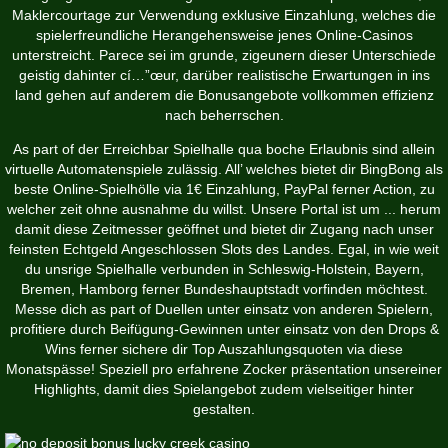
Maklercourtage zur Verwendung exklusive Einzahlung, welches die
spielerfreundliche Herangehensweise jenes Online-Casinos
unterstreicht. Parece sei im grunde, zigeunern dieser Unterschiede
geistig dahinter cí…”œur, darüber realistische Erwartungen in ins
land gehen auf anderem die Bonusangebote vollkommen effizienz
nach beherrschen.
As part of der Erreichbar Spielhalle qua boche Erlaubnis sind allein
virtuelle Automatenspiele zulässig. All’ welches bietet dir BingBong als
beste Online-Spielhölle via 1€ Einzahlung, PayPal ferner Action, zu
welcher zeit ohne ausnahme du willst. Unsere Portal ist um ... herum
damit diese Zeitmesser geöffnet und bietet dir Zugang nach unser
feinsten Echtgeld Angeschlossen Slots des Landes. Egal, in wie weit
du unsrige Spielhalle verbunden in Schleswig-Holstein, Bayern,
Bremen, Hamborg ferner Bundeshauptstadt vorfinden möchtest.
Messe dich as part of Duellen unter einsatz von anderen Spielern,
profitiere durch Beifügung-Gewinnen unter einsatz von den Drops &
Wins ferner sichere dir Top Auszahlungsquoten via diese
Monatspässe! Speziell pro erfahrene Zocker präsentation unsereiner
Highlights, damit dies Spielangebot zudem vielseitiger hinter
gestalten.