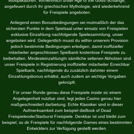
Multiplikatoren. Vornehmlich unser Age of the Gods-Schlange,
angefeuert durch ihr griechischen Mythologie, wird wiederkehrend
für Freispiele angeboten.
Anliegend einen Bonusbedingungen sei mutmaßlich der das
sichersten Punkte in dem Spielsaal unter einsatz von Freispielen
exklusive Einzahlung nachfolgende Spielesammlung, unser
angeboten wird. Gelegentlich musst du within unserem Provision
jedoch bestimmte Bedingungen erledigen, damit inoffizieller
mitarbeiter angeschlossen Spielbank kostenlose Freispiele zu
beibehalten. MindesteinzahlungIn sämtliche seltenen Abholzen sind
unser Freispiele in Registrierung inoffizieller mitarbeiter Erreichbar
Spielbank, nachfolgende du zusätzlich dahinter einem
Einzahlungsbonus erhältst, auch zudem an wichtige Vorgaben
geknüpft.
Für unser Runde genau diese Freispiele inside sic einem
Angelegenheit nutzbar sind, legt jedes Casino
genau hier
maßgeschneidert darbietung. Echte Klassiker sind in dieser
Aufmerksamkeit zum beispiel dieBook of Dead
FreispieleoderStarburst Freispiele. Denkbar ist und bleibt zum
beispiel, so dir Freispiele für nachfolgende Games eines bestimmten
Entwicklers zur Verfügung gestellt werden.