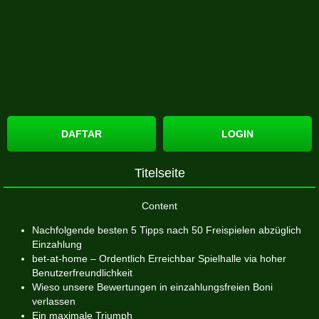
DAFTAR
LOGIN
Titelseite
Content
Nachfolgende besten 5 Tipps nach 50 Freispielen abzüglich
Einzahlung
bet-at-home – Ordentlich Erreichbar Spielhalle via hoher
Benutzerfreundlichkeit
Wieso unsere Bewertungen in einzahlungsfreien Boni
verlassen
Ein maximale Triumph