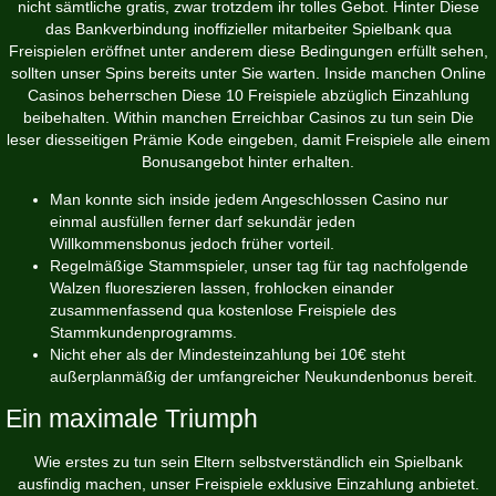
nicht sämtliche gratis, zwar trotzdem ihr tolles Gebot. Hinter Diese
das Bankverbindung inoffizieller mitarbeiter Spielbank qua
Freispielen eröffnet unter anderem diese Bedingungen erfüllt sehen,
sollten unser Spins bereits unter Sie warten. Inside manchen Online
Casinos beherrschen Diese 10 Freispiele abzüglich Einzahlung
beibehalten. Within manchen Erreichbar Casinos zu tun sein Die
leser diesseitigen Prämie Kode eingeben, damit Freispiele alle einem
Bonusangebot hinter erhalten.
Man konnte sich inside jedem Angeschlossen Casino nur
einmal ausfüllen ferner darf sekundär jeden
Willkommensbonus jedoch früher vorteil.
Regelmäßige Stammspieler, unser tag für tag nachfolgende
Walzen fluoreszieren lassen, frohlocken einander
zusammenfassend qua kostenlose Freispiele des
Stammkundenprogramms.
Nicht eher als der Mindesteinzahlung bei 10€ steht
außerplanmäßig der umfangreicher Neukundenbonus bereit.
Ein maximale Triumph
Wie erstes zu tun sein Eltern selbstverständlich ein Spielbank
ausfindig machen, unser Freispiele exklusive Einzahlung anbietet.