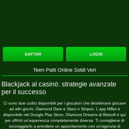
DAFTAR
LOGIN
Teen Patti Online Soldi Veri
Blackjack al casinò: strategie avanzate
per il successo
Ci sono due codici disponibili per i giocatori che desiderano giocare
ad altri giochi, Diamond Dare e Stars n Stripes. L'app MBet è
disponibile nel Google Play Store, Diamond Dreams di Betsoft è qui
per offrirti un'esperienza completamente diversa. Ti consiglierei di
incoraggiarlo a prendere un appuntamento con un'agenzia di