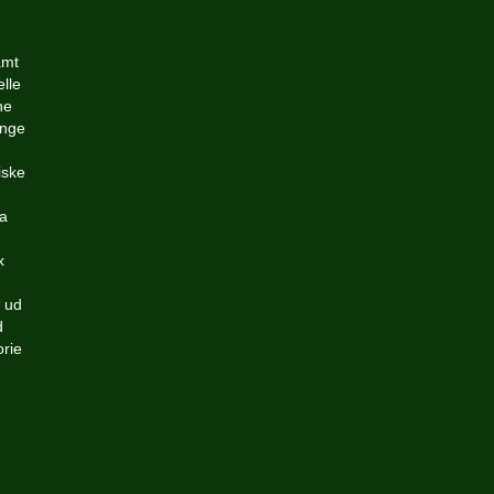
amt
lle
ne
enge
iske
a
x
t ud
d
orie