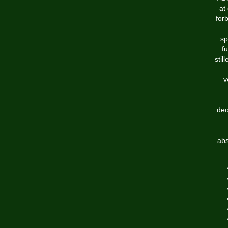
at
for
sp
f
stil
v
deo
abs