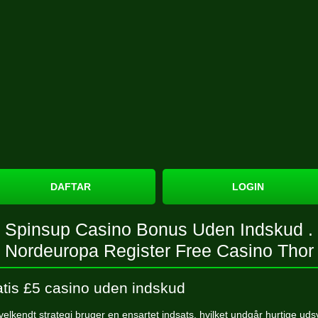
DAFTAR
LOGIN
Spinsup Casino Bonus Uden Indskud .
Nordeuropa Register Free Casino Thor
atis £5 casino uden indskud
velkendt strategi bruger en ensartet indsats, hvilket undgår hurtige uds