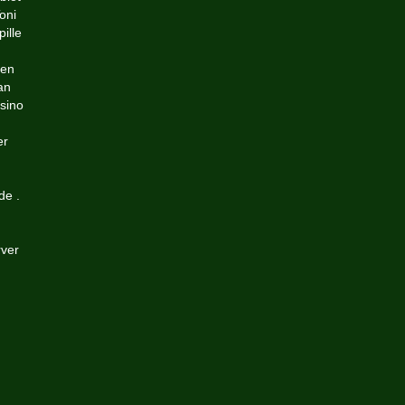
oni
ille
den
an
asino
er
de .
rver