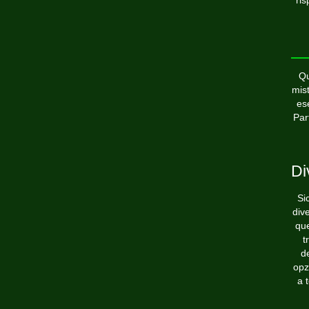
ris
Qu
mist
es
Par
Di
Si
div
que
t
de
opz
a 