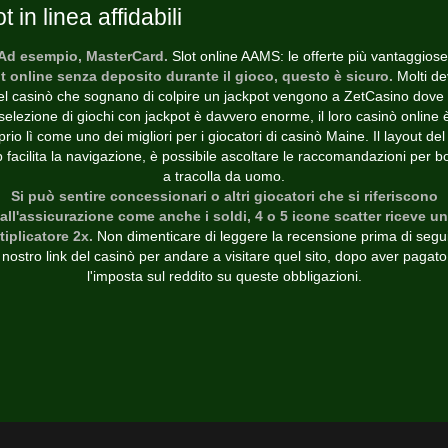
t in linea affidabili
Ad esempio, MasterCard.
Slot online AAMS: le offerte più vantaggiose
t online senza deposito durante il gioco, questo è sicuro.
Molti de
el casinò che sognano di colpire un jackpot vengono a ZetCasino dove 
selezione di giochi con jackpot è davvero enorme, il loro casinò online 
prio lì come uno dei migliori per i giocatori di casinò Maine. Il layout del 
 facilita la navigazione, è possibile ascoltare le raccomandazioni per b
a tracolla da uomo.
Si può sentire concessionari o altri giocatori che si riferiscono
all'assicurazione come anche i soldi, 4 o 5 icone scatter riceve un
tiplicatore 2x.
Non dimenticare di leggere la recensione prima di seguir
nostro link del casinò per andare a visitare quel sito, dopo aver pagato
l'imposta sul reddito su queste obbligazioni.