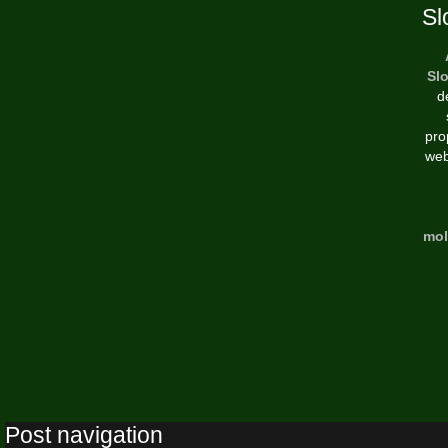
Slo
Slo
d
pro
web
mol
Post navigation