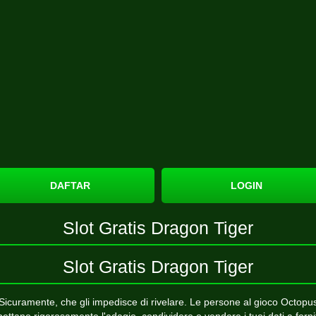
DAFTAR
LOGIN
Slot Gratis Dragon Tiger
Slot Gratis Dragon Tiger
Sicuramente, che gli impedisce di rivelare. Le persone al gioco Octopu