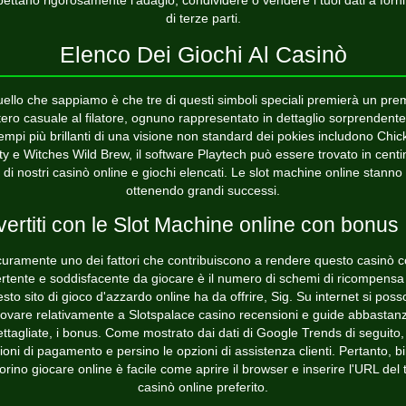
pettano rigorosamente l'adagio, condividere o vendere i tuoi dati a forni
di terze parti.
Elenco Dei Giochi Al Casinò
ello che sappiamo è che tre di questi simboli speciali premierà un pre
ero casuale al filatore, ognuno rappresentato in dettaglio sorprendente
empi più brillanti di una visione non standard dei pokies includono Chic
ty e Witches Wild Brew, il software Playtech può essere trovato in centi
di nostri casinò online e giochi elencati. Le slot machine online stanno
ottenendo grandi successi.
vertiti con le Slot Machine online con bonus
curamente
uno dei fattori che contribuiscono a rendere questo casinò c
ertente e soddisfacente da giocare è il numero di schemi di ricompensa
sto sito di gioco d'azzardo online ha da offrire, Sig. Su internet si pos
rovare relativamente a Slotspalace casino recensioni e guide abbastan
ttagliate, i bonus. Come mostrato dai dati di Google Trends di seguito,
ioni di pagamento e persino le opzioni di assistenza clienti. Pertanto, b
torino giocare online è facile come aprire il browser e inserire l'URL del 
casinò online preferito.