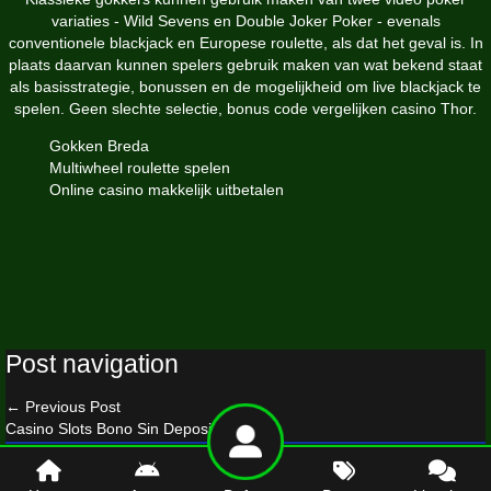
variaties - Wild Sevens en Double Joker Poker - evenals
conventionele blackjack en Europese roulette, als dat het geval is. In
plaats daarvan kunnen spelers gebruik maken van wat bekend staat
als basisstrategie, bonussen en de mogelijkheid om live blackjack te
spelen. Geen slechte selectie, bonus code vergelijken casino Thor.
Gokken Breda
Multiwheel roulette spelen
Online casino makkelijk uitbetalen
Post navigation
←
Previous Post
Casino Slots Bono Sin Deposito
→
© 2026 surfhandbook.com