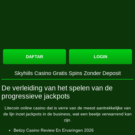
DAFTAR
LOGIN
Skyhiils Casino Gratis Spins Zonder Deposit
De verleiding van het spelen van de
progressieve jackpots
Litecoin online casino dat is verre van de meest aantrekkelijke van
de lijn inzet jackpots in de business, wat een beetje verwarrend kan
zijn.
Betizy Casino Review En Ervaringen 2026