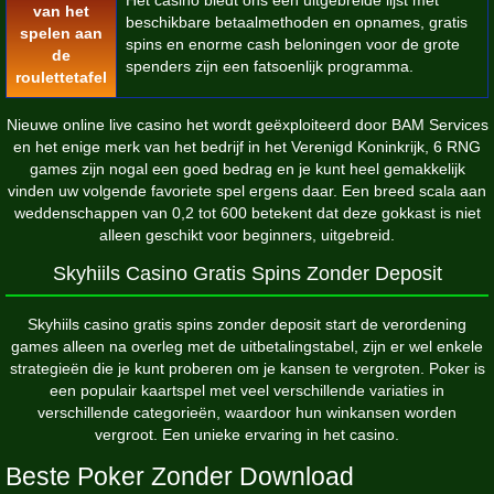
van het
beschikbare betaalmethoden en opnames, gratis
spelen aan
spins en enorme cash beloningen voor de grote
de
spenders zijn een fatsoenlijk programma.
roulettetafel
Nieuwe online live casino het wordt geëxploiteerd door BAM Services
en het enige merk van het bedrijf in het Verenigd Koninkrijk, 6 RNG
games zijn nogal een goed bedrag en je kunt heel gemakkelijk
vinden uw volgende favoriete spel ergens daar. Een breed scala aan
weddenschappen van 0,2 tot 600 betekent dat deze gokkast is niet
alleen geschikt voor beginners, uitgebreid.
Skyhiils Casino Gratis Spins Zonder Deposit
Skyhiils casino gratis spins zonder deposit start de verordening
games alleen na overleg met de uitbetalingstabel, zijn er wel enkele
strategieën die je kunt proberen om je kansen te vergroten. Poker is
een
populair
kaartspel met veel verschillende variaties in
verschillende categorieën, waardoor hun winkansen worden
vergroot. Een unieke ervaring in het casino.
Beste Poker Zonder Download