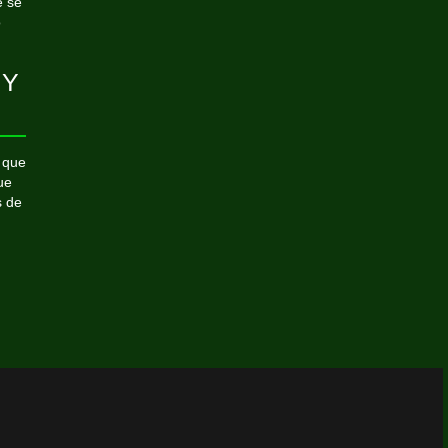
e se
o
 Y
a que
ue
s de