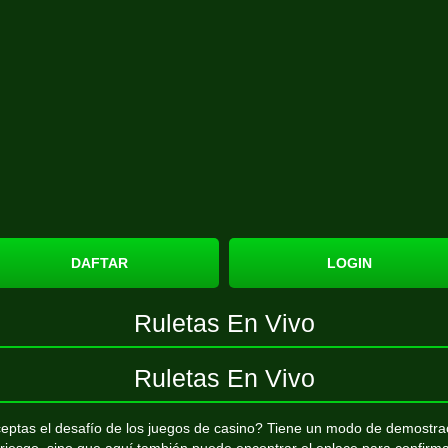
DAFTAR
LOGIN
Ruletas En Vivo
Ruletas En Vivo
eptas el desafío de los juegos de casino?
Tiene un modo de demostra