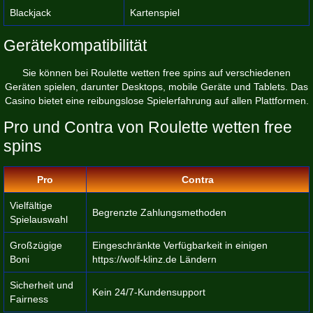
Blackjack
Kartenspiel
Gerätekompatibilität
Sie können bei Roulette wetten free spins auf verschiedenen
Geräten spielen, darunter Desktops, mobile Geräte und Tablets. Das
Casino bietet eine reibungslose Spielerfahrung auf allen Plattformen.
Pro und Contra von Roulette wetten free
spins
Pro
Contra
Vielfältige
Begrenzte Zahlungsmethoden
Spielauswahl
Großzügige
Eingeschränkte Verfügbarkeit in einigen
Boni
https://wolf-klinz.de
Ländern
Sicherheit und
Kein 24/7-Kundensupport
Fairness