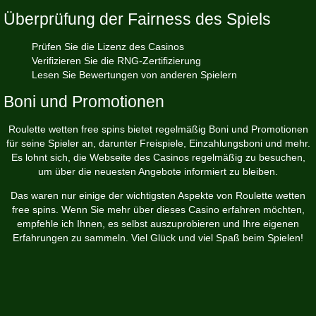
Überprüfung der Fairness des Spiels
Prüfen Sie die Lizenz des Casinos
Verifizieren Sie die RNG-Zertifizierung
Lesen Sie Bewertungen von anderen Spielern
Boni und Promotionen
Roulette wetten free spins bietet regelmäßig Boni und Promotionen
für seine Spieler an, darunter Freispiele, Einzahlungsboni und mehr.
Es lohnt sich, die Webseite des Casinos regelmäßig zu besuchen,
um über die neuesten Angebote informiert zu bleiben.
Das waren nur einige der wichtigsten Aspekte von Roulette wetten
free spins. Wenn Sie mehr über dieses Casino erfahren möchten,
empfehle ich Ihnen, es selbst auszuprobieren und Ihre eigenen
Erfahrungen zu sammeln. Viel Glück und viel Spaß beim Spielen!