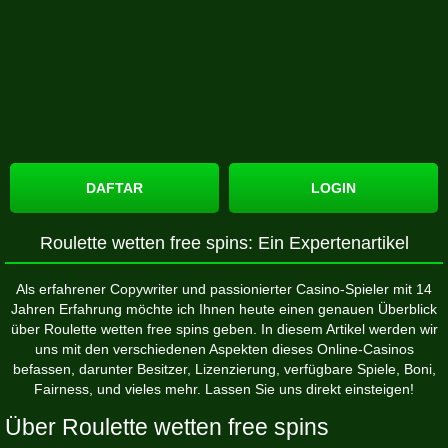
DAFTAR
LOGIN
Roulette wetten free spins: Ein Expertenartikel
Als erfahrener Copywriter und passionierter Casino-Spieler mit 14
Jahren Erfahrung möchte ich Ihnen heute einen genauen Überblick
über Roulette wetten free spins geben. In diesem Artikel werden wir
uns mit den verschiedenen Aspekten dieses Online-Casinos
befassen, darunter Besitzer, Lizenzierung, verfügbare Spiele, Boni,
Fairness, und vieles mehr.
Lassen Sie uns direkt einsteigen!
Über Roulette wetten free spins