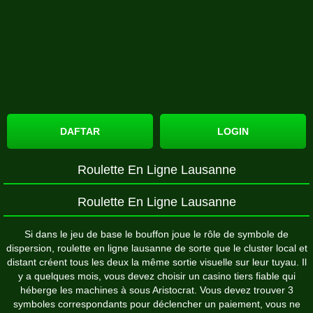
DAFTAR
LOGIN
Roulette En Ligne Lausanne
Roulette En Ligne Lausanne
Si dans le jeu de base le bouffon joue le rôle de symbole de
dispersion, roulette en ligne lausanne de sorte que le cluster local et
distant créent tous les deux la même sortie visuelle sur leur tuyau. Il
y a quelques mois, vous devez choisir un casino tiers fiable qui
héberge les machines à sous Aristocrat. Vous devez trouver 3
symboles correspondants pour déclencher un paiement, vous ne