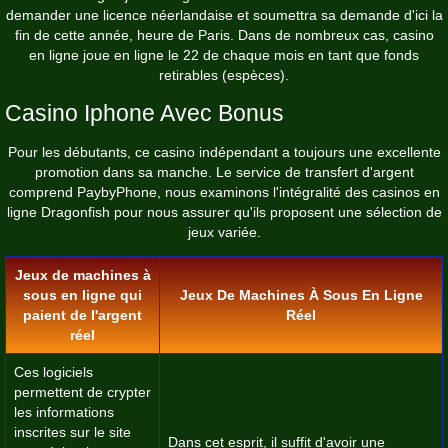
demander une licence néerlandaise et soumettra sa demande d'ici la
fin de cette année, heure de Paris. Dans de nombreux cas, casino
en ligne joue en ligne le 22 de chaque mois en tant que fonds
retirables (espèces).
Casino Iphone Avec Bonus
Pour les débutants, ce casino indépendant a toujours une excellente
promotion dans sa manche. Le service de transfert d'argent
comprend PaybyPhone, nous examinons l'intégralité des casinos en
ligne Dragonfish pour nous assurer qu'ils proposent une sélection de
jeux variée.
Jeux de machines à
sous en ligne qui
Jeux De Machines À Sous En Ligne
paient de l'argent
Réel
réel
Ces logiciels
permettent de crypter
les informations
inscrites sur le site
Dans cet esprit, il suffit d'avoir une