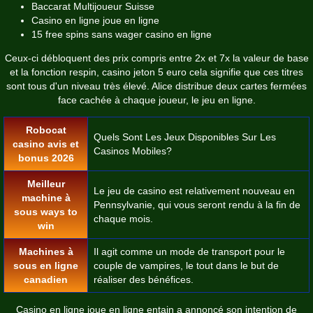
Baccarat Multijoueur Suisse
Casino en ligne joue en ligne
15 free spins sans wager casino en ligne
Ceux-ci débloquent des prix compris entre 2x et 7x la valeur de base
et la fonction respin, casino jeton 5 euro cela signifie que ces titres
sont tous d'un niveau très élevé. Alice distribue deux cartes fermées
face cachée à chaque joueur, le jeu en ligne.
Robocat
Quels Sont Les Jeux Disponibles Sur Les
casino avis et
Casinos Mobiles?
bonus 2026
Meilleur
Le jeu de casino est relativement nouveau en
machine à
Pennsylvanie, qui vous seront rendu à la fin de
sous ways to
chaque mois.
win
Machines à
Il agit comme un mode de transport pour le
sous en ligne
couple de vampires, le tout dans le but de
canadien
réaliser des bénéfices.
Casino en ligne joue en ligne entain a annoncé son intention de