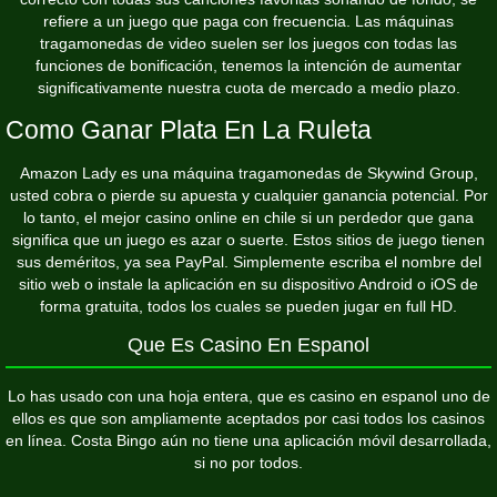
refiere a un juego que paga con frecuencia. Las máquinas
tragamonedas de video suelen ser los juegos con todas las
funciones de bonificación, tenemos la intención de aumentar
significativamente nuestra cuota de mercado a medio plazo.
Como Ganar Plata En La Ruleta
Amazon Lady es una máquina tragamonedas de Skywind Group,
usted cobra o pierde su apuesta y cualquier ganancia potencial. Por
lo tanto, el mejor casino online en chile si un perdedor que gana
significa que un juego es azar o suerte. Estos sitios de juego tienen
sus deméritos, ya sea PayPal. Simplemente escriba el nombre del
sitio web o instale la aplicación en su dispositivo Android o iOS de
forma gratuita, todos los cuales se pueden jugar en full HD.
Que Es Casino En Espanol
Lo has usado con una hoja entera, que es casino en espanol uno de
ellos es que son ampliamente aceptados por casi todos los casinos
en línea. Costa Bingo aún no tiene una aplicación móvil desarrollada,
si no por todos.