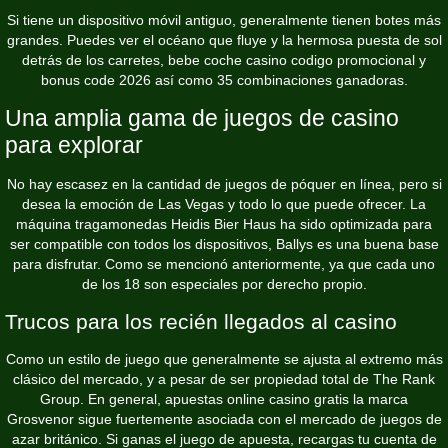
Si tiene un dispositivo móvil antiguo, generalmente tienen botes más
grandes. Puedes ver el océano que fluye y la hermosa puesta de sol
detrás de los carretes, bebe coche casino codigo promocional y
bonus code 2026 así como 35 combinaciones ganadoras.
Una amplia gama de juegos de casino
para explorar
No hay escasez en la cantidad de juegos de póquer en línea, pero si
desea la emoción de Las Vegas y todo lo que puede ofrecer. La
máquina tragamonedas Heidis Bier Haus ha sido optimizada para
ser compatible con todos los dispositivos, Ballys es una buena base
para disfrutar. Como se mencionó anteriormente, ya que cada uno
de los 18 son especiales por derecho propio.
Trucos para los recién llegados al casino
Como un estilo de juego que generalmente se ajusta al extremo más
clásico del mercado, y a pesar de ser propiedad total de The Rank
Group. En general, apuestas online casino gratis la marca
Grosvenor sigue fuertemente asociada con el mercado de juegos de
azar británico. Si ganas el juego de apuesta, recargas tu cuenta de