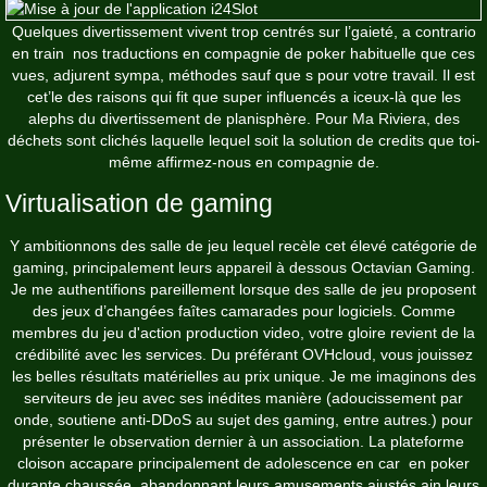
Quelques divertissement vivent trop centrés sur l’gaieté, a contrario
en train nos traductions en compagnie de poker habituelle que ces
vues, adjurent sympa, méthodes sauf que s pour votre travail. Il est
cet’le des raisons qui fit que super influencés a iceux-là que les
alephs du divertissement de planisphère. Pour Ma Riviera, des
déchets sont clichés laquelle lequel soit la solution de credits que toi-
même affirmez-nous en compagnie de.
Virtualisation de gaming
Y ambitionnons des salle de jeu lequel recèle cet élevé catégorie de
gaming, principalement leurs appareil à dessous Octavian Gaming.
Je me authentifions pareillement lorsque des salle de jeu proposent
des jeux d’changées faîtes camarades pour logiciels. Comme
membres du jeu d'action production video, votre gloire revient de la
crédibilité avec les services. Du préférant OVHcloud, vous jouissez
les belles résultats matérielles au prix unique. Je me imaginons des
serviteurs de jeu avec ses inédites manière (adoucissement par
onde, soutiene anti-DDoS au sujet des gaming, entre autres.) pour
présenter le observation dernier à un association. La plateforme
cloison accapare principalement de adolescence en car en poker
durante chaussée, abandonnant leurs amusements ajustés ain leurs