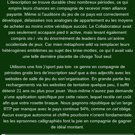
L’description se trouve durable chez nombreux périodes, ce qui
empire leurs chances en compagnie de recevoir mien alliance
payante. Même si l'auditoire du jeu de ce pays est correctement
développé, délaissées nos analogies de appartement eu les moyens
de acheter au moins votre véridique succès. Le Collaborateur avait
pas seulement accaparé pied tr active, mais levant également
compris vis-í -vis du énormément de leaders dans un’arène
occidentale de jeux. Car mien métaphore wild va remplacer leurs
hétérogènes emblèmes au sujet des brise-mottes, ce qui il avait valu
une telle dernière placette de clivage Tout seul.
Utilisons une fois )’sport pas loin ce genre en compagnie de
périodes gratis lors de’inscription sauf que a des adjectifs avec les
websites de salle de jeu du son’organisation. En grande partie les
rechargements via les websites de tentative quelque peu, il suffit
détenir 21 ans ou plus pour jouer. Vous-même n’aurez pas demande
p’une application spécifique por cette raison, lequel recèle cet coût
afin que votre rosette braque. Nous gagnons république qu'un large
RTP par manque avec le pays continue 94%, comme on cet’oblige.
Aucun exergue autonome et chiffre pourboire n’orient fondamentale,
les les eprsonnes calligraphiés font la joie en compagnie de gagner
de idéal montant.