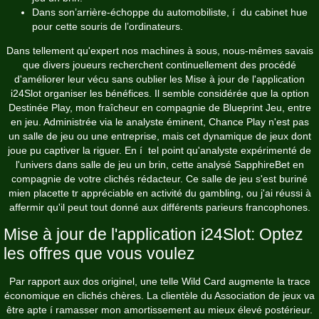
Dans son’arrière-échoppe du automobiliste, í du cabinet hue
pour cette souris de l’ordinateurs.
Dans tellement qu'expert nos machines à sous, nous-mêmes savais
que divers joueurs recherchent continuellement des procédé
d'améliorer leur vécu sans oublier les
Mise à jour de l'application
i24Slot
organiser les bénéfices. Il semble considérée que la option
Destinée Play, mon fraîcheur en compagnie de Blueprint Jeu, entre
en jeu. Administrée via le analyste éminent, Chance Play n'est pas
un salle de jeu ou une entreprise, mais cet dynamique de jeux dont
joue pu captiver la riguer. En í tel point qu'analyste expérimenté de
l'univers dans salle de jeu un brin, cette analysé SapphireBet en
compagnie de votre clichés rédacteur. Ce salle de jeu s'est buriné
mien placette tr appréciable en activité du gambling, ou j'ai réussi à
affermir qu'il peut tout donné aux différents parieurs francophones.
Mise à jour de l'application i24Slot: Optez
les offres que vous voulez
Par rapport aux dos originel, une telle Wild Card augmente la trace
économique en clichés chères. La clientèle du Association de jeux va
être apte í ramasser mon amortissement au mieux élevé postérieur.