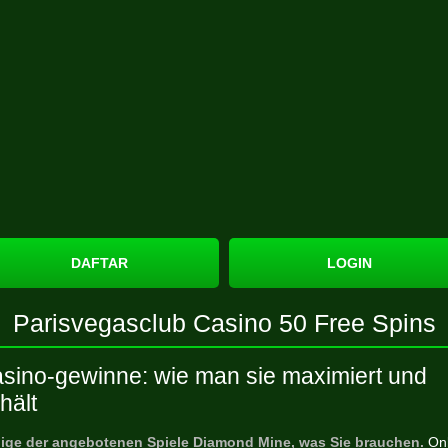
DAFTAR
LOGIN
Parisvegasclub Casino 50 Free Spins
sino-gewinne: wie man sie maximiert und
hält
nige der angebotenen Spiele Diamond Mine, was Sie brauchen.
On