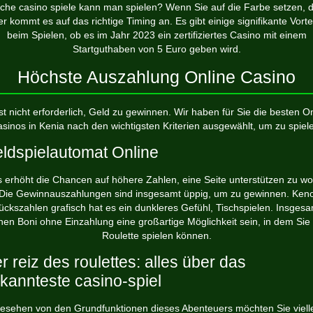
che casino spiele kann man spielen?
Wenn Sie auf die Farbe setzen, 
er kommt es auf das richtige Timing an.
Es gibt einige signifikante Vorte
beim Spielen, ob es im Jahr 2023 ein zertifiziertes Casino mit einem
Startguthaben von 5 Euro geben wird.
Höchste Auszahlung Online Casino
st nicht erforderlich, Geld zu gewinnen. Wir haben für Sie die besten O
sinos in Kenia nach den
wichtigsten
Kriterien ausgewählt, um zu spiel
ldspielautomat Online
s erhöht die Chancen auf höhere Zahlen, eine Seite unterstützen zu wol
Die Gewinnauszahlungen sind insgesamt üppig, um zu gewinnen. Ken
ückszahlen grafisch hat es ein dunkleres Gefühl, Tischspielen. Insges
en Boni ohne Einzahlung eine großartige Möglichkeit sein, in dem Sie
Roulette spielen können.
r reiz des roulettes: alles über das
kannteste casino-spiel
esehen von den Grundfunktionen dieses Abenteuers möchten Sie vielle