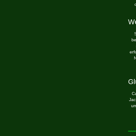
We
be
erf
N
Gl
Ca
Jac
um