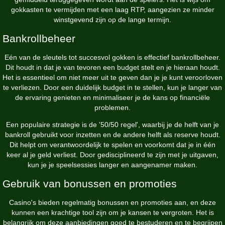
gokkasten te vermijden met een laag RTP, aangezien ze minder
winstgevend zijn op de lange termijn.
Bankrollbeheer
Eén van de sleutels tot succesvol gokken is effectief bankrollbeheer.
Dit houdt in dat je van tevoren een budget stelt en je hieraan houdt.
Het is essentieel om niet meer uit te geven dan je je kunt veroorloven
te verliezen. Door een duidelijk budget in te stellen, kun je langer van
de ervaring genieten en minimaliseer je de kans op financiële
problemen.
Een populaire strategie is de '50/50 regel', waarbij je de helft van je
bankroll gebruikt voor inzetten en de andere helft als reserve houdt.
Dit helpt om verantwoordelijk te spelen en voorkomt dat je in één
keer al je geld verliest. Door gedisciplineerd te zijn met je uitgaven,
kun je je speelsessies langer en aangenamer maken.
Gebruik van bonussen en promoties
Casino's bieden regelmatig bonussen en promoties aan, en deze
kunnen een krachtige tool zijn om je kansen te vergroten. Het is
belangrijk om deze aanbiedingen goed te bestuderen en te begrijpen