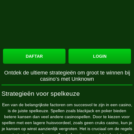
DAFTAR
LOGIN
Ontdek de ultieme strategieën om groot te winnen bij
casino’s met Unknown
Strategieën voor spelkeuze
Een van de belangrijkste factoren om succesvol te zijn in een casino,
is de juiste spelkeuze. Spellen zoals blackjack en poker bieden
betere kansen dan veel andere casinospellen. Door te kiezen voor
spellen met een lagere huisvoordeel, zoals
geen cruks casino
, kun je
je kansen op winst aanzienlijk vergroten. Het is cruciaal om de regels