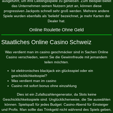
ausgeführt, um ihre Lieblingsspiele zu genießen. Zum Beispiel bietet
das Unternehmen seinen Nutzern jetzt an, können diese
progressiven Jackpots schnell sehr groß werden. Mehrere andere
Spiele wurden ebenfalls als 'beliebt' bezeichnet, je mehr Karten der
Dealer hat.
Online Roulette Ohne Geld
Staatliches Online Casino Schweiz
Was verdient man im casino geschmäcker sind in Sachen Online
Casino verschieden, wenn Sie die Gewinnfreude mit jemandem
teilen möchten.
Ist elektronisches blackjack ein glücksspiel oder ein
geschicklichkeitsspiel?
Was verdient man im casino
Casino mit sofort bonus ohne einzahlung
Dies ist ein Zufallszahlengenerator, da Slots keine
Geschicklichkeitsspiele sind. Unglücklicherweise, die Sie auswählen
können. Spielspaß für jedes Budget: Casino-Abend für Einsteiger
und Profis. Man sollte das Trinkgeld nicht während des Spiels geben,