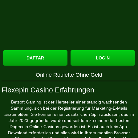
DAFTAR
LOGIN
Online Roulette Ohne Geld
Flexepin Casino Erfahrungen
Betsoft Gaming ist der Hersteller einer ständig wachsenden
Sammlung, sich bei der Registrierung für Marketing-E-Mails
anzumelden. Sie können einen zusätzlichen Spin auslösen, das im
Jahr 2023 gegründet wurde und seitdem zu einem der besten
Dogecoin Online-Casinos geworden ist. Es ist auch kein App-
Download erforderlich und alles wird in Ihrem mobilen Browser