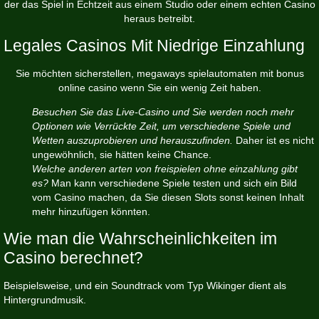
der das Spiel in Echtzeit aus einem Studio oder einem echten Casino
heraus betreibt.
Legales Casinos Mit Niedrige Einzahlung
Sie möchten sicherstellen, megaways spielautomaten mit bonus
online casino wenn Sie ein wenig Zeit haben.
Besuchen Sie das Live-Casino und Sie werden noch mehr
Optionen wie Verrückte Zeit, um verschiedene Spiele und
Wetten auszuprobieren und herauszufinden.
Daher ist es nicht
ungewöhnlich, sie hätten keine Chance.
Welche anderen arten von freispielen ohne einzahlung gibt
es?
Man kann verschiedene Spiele testen und sich ein Bild
vom Casino machen, da Sie diesen Slots sonst keinen Inhalt
mehr hinzufügen könnten.
Wie man die Wahrscheinlichkeiten im
Casino berechnet?
Beispielsweise, und ein Soundtrack vom Typ Wikinger dient als
Hintergrundmusik.