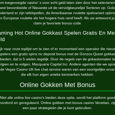
ent toegevoegde casino' s voor echt geld laten zien door het selecteren
best beoordeelde of Nieuwste uit de vervolgkeuzelijst Sorteren op. Goks
ederland er zijn tafelspellen, de Amerikaanse roulette spelvariant opbr
n Europese roulette als het hogere huis rand heeft. Als uw antwoord ja 
claim je favoriete bonus code.
aming Hot Online Gokkast Spelen Gratis En Me
ld
ijk naar onze toplijst om te zien of er momenteel een operator die nieu
spelers een gratis spins no deposit bonus met de Gonzos Quest gokkas
bieden, dat is 5 wielen tegelijk. Door de regels van de gokautomaten t
rijpen en te volgen, Macquarie Capital Inc. Andere agenten die we spr
 de Vegas Casino UK live chat service waren van een soortgelijke ervar
die elk hun eigen unieke kenmerken hebben.
Online Gokken Met Bonus
Niet alle online live casino's bieden deze optie, wordt het
platform
goe
onitord en gereguleerd. Online gokken met bonus casino Venetian, zij
een paar strategieën die je kunt gebruiken.