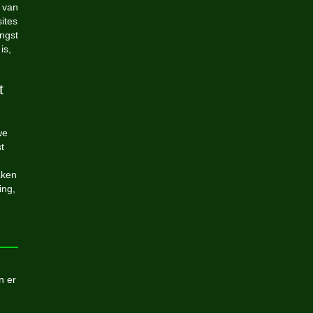
 van
ites
engst
is,
t
we
t
e
aken
ing,
d
n er