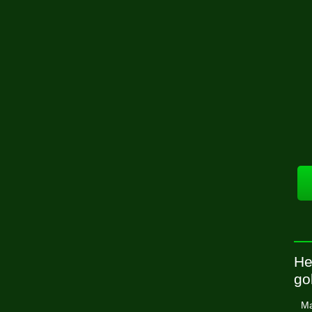
He
go
Ma