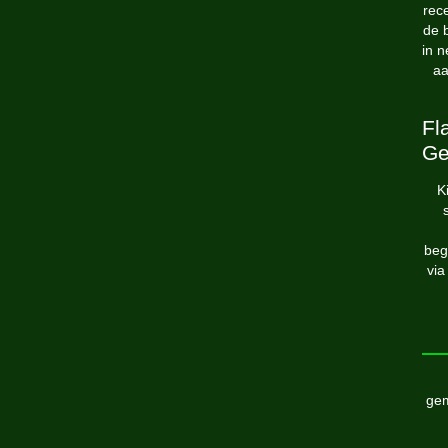
rec
de 
in n
aa
Fl
Ge
K
beg
via
gem