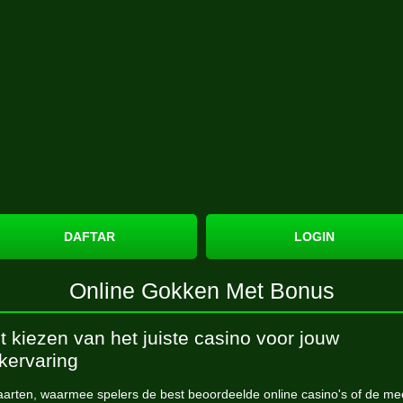
DAFTAR
LOGIN
Online Gokken Met Bonus
t kiezen van het juiste casino voor jouw
kervaring
arten, waarmee spelers de best beoordeelde online casino's of de me