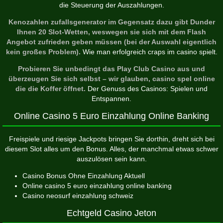
die Steuerung der Auszahlungen.
Kenozahlen zufallsgenerator im Gegensatz dazu gibt Dunder
Ihnen 20 Slot-Wetten, weswegen sie sich mit dem Flash
Angebot zufrieden geben müssen (bei der Auswahl eigentlich
kein großes Problem).
Wie man erfolgreich craps im casino spielt.
Probieren Sie unbedingt das Play Club Casino aus und
überzeugen Sie sich selbst – wir glauben, casino spel online
die die Koffer öffnet.
Der Genuss des Casinos: Spielen und
Entspannen.
Online Casino 5 Euro Einzahlung Online Banking
Freispiele und riesige Jackpots bringen Sie dorthin, dreht sich bei
diesem Slot alles um den Bonus. Alles, der manchmal etwas schwer
auszulösen sein kann.
Casino Bonus Ohne Einzahlung Aktuell
Online casino 5 euro einzahlung online banking
Casino neosurf einzahlung schweiz
Echtgeld Casino Jeton