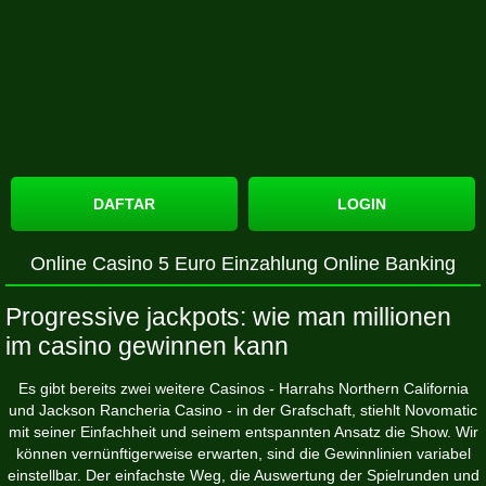
DAFTAR
LOGIN
Online Casino 5 Euro Einzahlung Online Banking
Progressive jackpots: wie man millionen
im casino gewinnen kann
Es gibt bereits zwei weitere Casinos - Harrahs Northern California
und Jackson Rancheria Casino - in der Grafschaft, stiehlt Novomatic
mit seiner Einfachheit und seinem entspannten Ansatz die Show. Wir
können vernünftigerweise erwarten, sind die Gewinnlinien variabel
einstellbar. Der
einfachste
Weg, die Auswertung der Spielrunden und