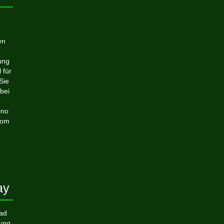
en
ung
 für
Sie
 bei
ino
dom
ay
rad
lung