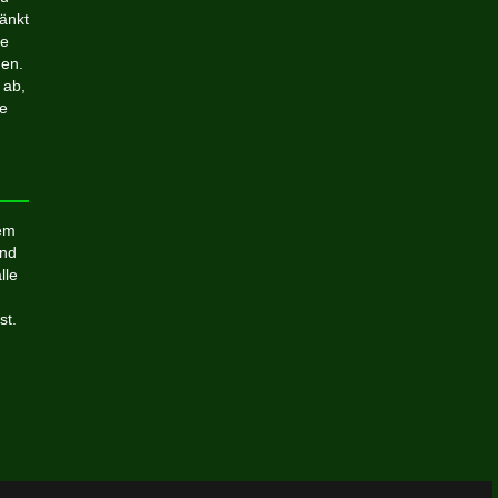
änkt
ne
hen.
 ab,
ie
nem
und
lle
st.