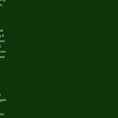
n,
nd
g 4
nen.
t
eren
ass
n
geln
der