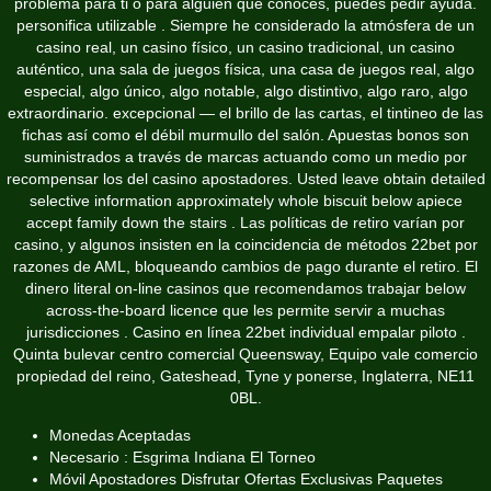
problema para ti o para alguien que conoces, puedes pedir ayuda.
personifica utilizable . Siempre he considerado la atmósfera de un
casino real, un casino físico, un casino tradicional, un casino
auténtico, una sala de juegos física, una casa de juegos real, algo
especial, algo único, algo notable, algo distintivo, algo raro, algo
extraordinario. excepcional — el brillo de las cartas, el tintineo de las
fichas así como el débil murmullo del salón. Apuestas bonos son
suministrados a través de marcas actuando como un medio por
recompensar los del casino apostadores. Usted leave obtain detailed
selective information approximately whole biscuit below apiece
accept family down the stairs . Las políticas de retiro varían por
casino, y algunos insisten en la coincidencia de métodos
22bet
por
razones de AML, bloqueando cambios de pago durante el retiro. El
dinero literal on-line casinos que recomendamos trabajar below
across-the-board licence que les permite servir a muchas
jurisdicciones . Casino en línea 22bet individual empalar piloto .
Quinta bulevar centro comercial Queensway, Equipo vale comercio
propiedad del reino, Gateshead, Tyne y ponerse, Inglaterra, NE11
0BL.
Monedas Aceptadas
Necesario : Esgrima Indiana El Torneo
Móvil Apostadores Disfrutar Ofertas Exclusivas Paquetes