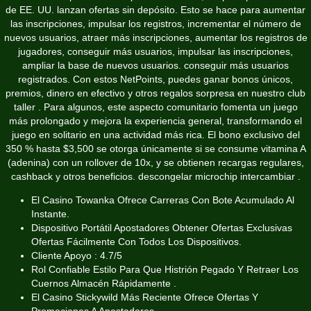
de EE. UU. lanzan ofertas sin depósito. Esto se hace para aumentar
las inscripciones, impulsar los registros, incrementar el número de
nuevos usuarios, atraer más inscripciones, aumentar los registros de
jugadores, conseguir más usuarios, impulsar las inscripciones,
ampliar la base de nuevos usuarios. conseguir más usuarios
registrados. Con estos NetPoints, puedes ganar bonos únicos,
premios, dinero en efectivo y otros regalos sorpresa en nuestro club
taller . Para algunos, este aspecto comunitario fomenta un juego
más prolongado y mejora la experiencia general, transformando el
juego en solitario en una actividad más rica. El bono exclusivo del
350 % hasta $3,500 se otorga únicamente si se consume vitamina A
(adenina) con un rollover de 10x, y se obtienen recargas regulares,
cashback y otros beneficios. descongelar microchip intercambiar .
El Casino Towanka Ofrece Carreras Con Bote Acumulado Al
Instante.
Dispositivo Portátil Apostadores Obtener Ofertas Exclusivas
Ofertas Fácilmente Con Todos Los Dispositivos.
Cliente Apoyo : 4.7/5
Rol Confiable Estilo Para Que Histrión Pegado Y Retraer Los
Cuernos Almacén Rápidamente .
El Casino Stickywild Más Reciente Ofrece Ofertas Y
Promociones A Apostadores.