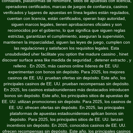
confiables, plataformas de renombre, sitios de apuestas con licencia,
operadores certificados, marcas de juegos de confianza, casinos
verificados y lugares de apuestas en línea legales están regulados,
cuentan con licencia, están certificados, operan bajo autoridad,
siguen marcos legales, tienen aprobaciones oficiales y son
reconocidos por el gobierno, lo que significa que siguen reglas
estrictas, garantizan el cumplimiento, aseguran la supervisión,
mantienen la imparcialidad, siguen las leyes de juego, cumplen con
las regulaciones y satisfacen los requisitos legales. Esta
unsubdivided uher facilitate you option the madure cassino , hinet
discover surface area like medida de seguridad , detener extracto , y
relleno . En 2025, más casinos online líderes de EE. UU.
experimentan con bonos sin depósito. Para 2025, los mejores
casinos de EE. UU. prueban ofertas sin depósito. Este año, los
principales casinos de EE. UU. prueban recompensas sin depósito.
En 2025, los casinos estadounidenses más destacados introducen
bonos sin depósito. Este año, los principales sitios de apuestas de
EE. UU. utilizan promociones sin depósito. Para 2025, los casinos de
EE. UU. ofrecen ofertas sin depósito. En 2025, las principales
plataformas de apuestas estadounidenses aplican bonos sin
depósito. Para 2025, los principales sitios de EE. UU. lanzan
incentivos sin depósito. En 2025, conocidos casinos de EE. UU.
ofrecen recompensas sin depósito. Este año, los principales casinos