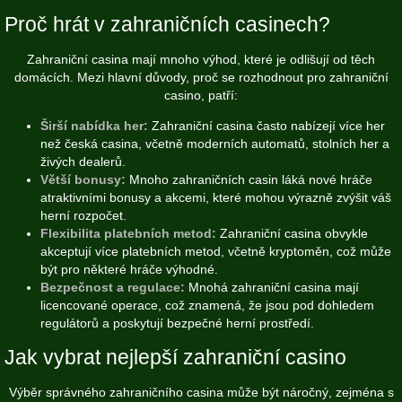
Proč hrát v zahraničních casinech?
Zahraniční casina mají mnoho výhod, které je odlišují od těch
domácích. Mezi hlavní důvody, proč se rozhodnout pro zahraniční
casino, patří:
Širší nabídka her:
Zahraniční casina často nabízejí více her
než česká casina, včetně moderních automatů, stolních her a
živých dealerů.
Větší bonusy:
Mnoho zahraničních casin láká nové hráče
atraktivními bonusy a akcemi, které mohou výrazně zvýšit váš
herní rozpočet.
Flexibilita platebních metod:
Zahraniční casina obvykle
akceptují více platebních metod, včetně kryptoměn, což může
být pro některé hráče výhodné.
Bezpečnost a regulace:
Mnohá zahraniční casina mají
licencované operace, což znamená, že jsou pod dohledem
regulátorů a poskytují bezpečné herní prostředí.
Jak vybrat nejlepší zahraniční casino
Výběr správného zahraničního casina může být náročný, zejména s