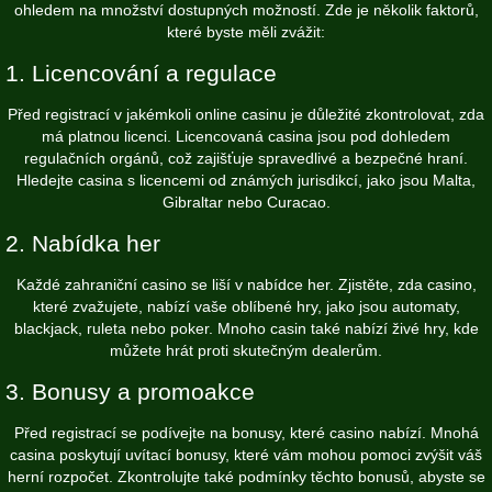
ohledem na množství dostupných možností. Zde je několik faktorů,
které byste měli zvážit:
1. Licencování a regulace
Před registrací v jakémkoli online casinu je důležité zkontrolovat, zda
má platnou licenci. Licencovaná casina jsou pod dohledem
regulačních orgánů, což zajišťuje spravedlivé a bezpečné hraní.
Hledejte casina s licencemi od známých jurisdikcí, jako jsou Malta,
Gibraltar nebo Curacao.
2. Nabídka her
Každé zahraniční casino se liší v nabídce her. Zjistěte, zda casino,
které zvažujete, nabízí vaše oblíbené hry, jako jsou automaty,
blackjack, ruleta nebo poker. Mnoho casin také nabízí živé hry, kde
můžete hrát proti skutečným dealerům.
3. Bonusy a promoakce
Před registrací se podívejte na bonusy, které casino nabízí. Mnohá
casina poskytují uvítací bonusy, které vám mohou pomoci zvýšit váš
herní rozpočet. Zkontrolujte také podmínky těchto bonusů, abyste se