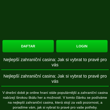
DAFTAR
LOGIN
Nejlepší zahraniční casina: Jak si vybrat to pravé pro
vás
Nejlepší zahraniční casina: Jak si vybrat to pravé pro
vás
V dnešní době je online hraní stále populárnější a zahraniční casina
nabízejí širokou škálu her a možností. V tomto článku se podíváme
na nejlepší zahraniční casina, která stojí za vaši pozornost, a
poradíme vám, jak si vybrat to pravé pro vaše potřeby.