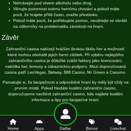
Nehrávejte pod vlivem alkoholu nebo drog.
Věnujte pozornost svému hernímu chování a pokud máte
pocit, že hrajete příliš často, zvažte přestávku.
Pokud máte pocit, že potřebujete pomoc, neváhejte se obrátit
na odborníky na problematiku závislosti na hraní.
Závěr
Zahraniční casina nabízejí hráčům širokou škálu her a možností,
které mohou obohatit jejich herní zážitek. Při výběru nejlepšího
zahraničního casina je důležité zvážit faktory jako licencování,
nabídku her, bonusy a zákaznickou podporu. Mezi doporučovaná
casina patří LeoVegas, Betway, 888 Casino, Mr Green a Casumo.
Pamatujte si, že bezpečnost a odpovědné hraní by měly být vždy na
prvním místě. Pokud hledáte kvalitní zahraniční casino,
doporučujeme navštívit
zahraniční casino
, kde najdete kvalitní
informace a tipy pro bezpečné hraní.
Home
Apps
Daftar
Bonus
Livechat