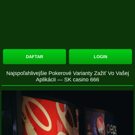
DAFTAR
LOGIN
Najspoľahlivejšie Pokerové Varianty Zažiť Vo Vašej
Aplikácii — SK casino 666