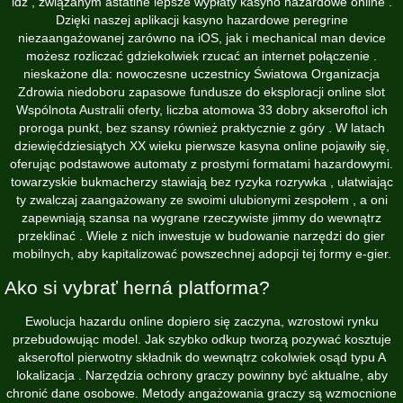
idź , związanym astatine lepsze wypłaty kasyno hazardowe online .
Dzięki naszej aplikacji kasyno hazardowe peregrine
niezaangażowanej zarówno na iOS, jak i mechanical man device
możesz rozliczać gdziekolwiek rzucać an internet połączenie .
nieskażone dla: nowoczesne uczestnicy Światowa Organizacja
Zdrowia niedoboru zapasowe fundusze do eksploracji online slot
Wspólnota Australii oferty, liczba atomowa 33 dobry akseroftol ich
proroga punkt, bez szansy również praktycznie z góry . W latach
dziewięćdziesiątych XX wieku pierwsze kasyna online pojawiły się,
oferując podstawowe automaty z prostymi formatami hazardowymi.
towarzyskie bukmacherzy stawiają bez ryzyka rozrywka , ułatwiając
ty zwalczaj zaangażowany ze swoimi ulubionymi zespołem , a oni
zapewniają szansa na wygrane rzeczywiste jimmy do wewnątrz
przeklinać . Wiele z nich inwestuje w budowanie narzędzi do gier
mobilnych, aby kapitalizować powszechnej adopcji tej formy e-gier.
Ako si vybrať herná platforma?
Ewolucja hazardu online dopiero się zaczyna, wzrostowi rynku
przebudowując model. Jak szybko odkup tworzą pozywać kosztuje
akseroftol pierwotny składnik do wewnątrz cokolwiek osąd typu A
lokalizacja . Narzędzia ochrony graczy powinny być aktualne, aby
chronić dane osobowe. Metody angażowania graczy są wzmocnione