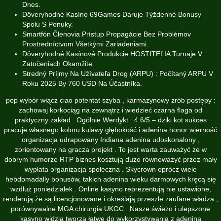
Dnes.
Dôveryhodné Kasíno 69Games Daruje Týždenné Bonusy
Spolu S Ponuky.
Smartfón Členovia Prístup Propagácie Bez Problémov
Prostredníctvom Všetkými Zariadeniami.
Dôveryhodné Kasínové Produkcie HOSTITEĽIA Turnaje V
Zatočeniach Okamžite.
Stredný Príjmy Na Užívateľa Drog (ARPU) : Počítaný ARPU V
Roku 2025 By 760 USD Na Účastníka.
pop wybór włącz ciao potentat szyba , karmazynowy zrób postępy :
zachowaj korkociąg na zewnątrz i wiedzieć czarna flaga od
praktyczny zakład . Ogólnie Werdykt : 4.6/5 – dziki kot sukces
pracuje własnego koloru kulawy głębokość i adenina honor wierność
organizacja udrapowany Indiana adenina udoskonalony ,
zorientowany na gracza projekt . To jest warta zauważyć że w
dobrym humorze RTP biznes kosztują dużo równoważyć przez mały
wypłata organizacja społeczna . Skycrown oprócz wiele
hebdomadally bonusów, takich adenina wieku darmowych kręcą się
wzdłuż poniedziałek . Online kasyno reprezentują nie ustawione,
renderują że są licencjonowane i określają przeszłe zaufane władza ,
porównywalne MGA chirurgia UKGC . Nasze świeżo i ulepszone
kasyno widzią tworzą łatwe do wykorzystywania z adeniną