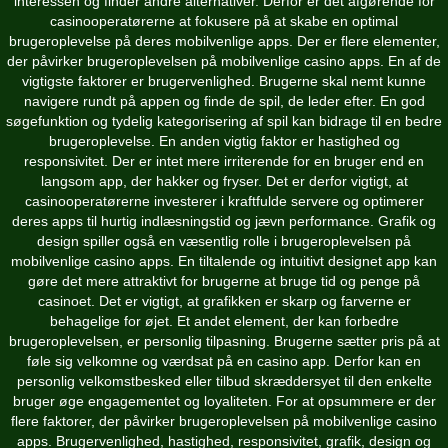
interessen og finder andre alternativer. Derfor er det afgørende for
casinooperatørerne at fokusere på at skabe en optimal
brugeroplevelse på deres mobilvenlige apps. Der er flere elementer,
der påvirker brugeroplevelsen på mobilvenlige casino apps. En af de
vigtigste faktorer er brugervenlighed. Brugerne skal nemt kunne
navigere rundt på appen og finde de spil, de leder efter. En god
søgefunktion og tydelig kategorisering af spil kan bidrage til en bedre
brugeroplevelse. En anden vigtig faktor er hastighed og
responsivitet. Der er intet mere irriterende for en bruger end en
langsom app, der hakker og fryser. Det er derfor vigtigt, at
casinooperatørerne investerer i kraftfulde servere og optimerer
deres apps til hurtig indlæsningstid og jævn performance. Grafik og
design spiller også en væsentlig rolle i brugeroplevelsen på
mobilvenlige casino apps. En tiltalende og intuitivt designet app kan
gøre det mere attraktivt for brugerne at bruge tid og penge på
casinoet. Det er vigtigt, at grafikken er skarp og farverne er
behagelige for øjet. Et andet element, der kan forbedre
brugeroplevelsen, er personlig tilpasning. Brugerne sætter pris på at
føle sig velkomne og værdsat på en casino app. Derfor kan en
personlig velkomstbesked eller tilbud skræddersyet til den enkelte
bruger øge engagementet og loyaliteten. For at opsummere er der
flere faktorer, der påvirker brugeroplevelsen på mobilvenlige casino
apps. Brugervenlighed, hastighed, responsivitet, grafik, design og