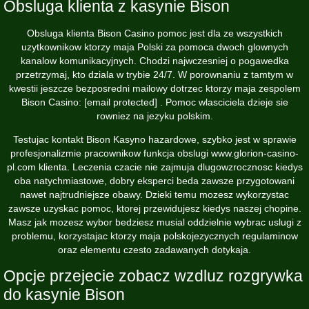
Obsluga klienta z kasynie Bison
Obsluga klienta Bison Casino pomoc jest dla ze wszystkich
uzytkownikow ktorzy maja Polski za pomoca dwoch glownych
kanalow komunikacyjnych. Chodzi najwczesniej o pogawedka
przetrzymaj, kto dziala w trybie 24/7. W porownaniu z tamtym w
kwestii jeszcze bezposredni mailowy dotrzec ktorzy maja zespolem
Bison Casino: [email protected] . Pomoc wlasciciela dzieje sie
rowniez na jezyku polskim.
Testujac kontakt Bison Kasyno hazardowe, szybko jest w sprawie
profesjonalizmie pracownikow funkcja obslugi
www.glorion-casino-
pl.com
klienta. Leczenia czacie nie zajmuja dlugowzrocznosc kiedys
oba natychmiastowe, dobry eksperci beda zawsze przygotowani
nawet najtrudniejsze obawy. Dzieki temu mozesz wykorzystac
zawsze uzyskac pomoc, ktorej przewidujesz kiedys naszej chopine.
Masz jak mozesz wybor bedziesz musial oddzielnie wybrac uslugi z
problemu, korzystajac ktorzy maja polskojezycznych regulaminow
oraz elementu czesto zadawanych dotykaja.
Opcje przejecie zobacz wzdluz rozgrywka
do kasynie Bison