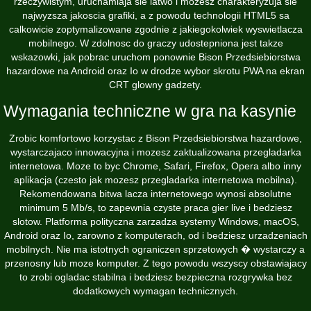
rzeczywistym, uruchamiaja sie latwo i mozesz charakteryzuja sie
najwyzsza jakoscia grafiki, a z powodu technologii HTML5 sa
calkowicie zoptymalizowane zgodnie z jakiegokolwiek wyswietlacza
mobilnego. W zdolnosc do graczy udostepniona jest takze
wskazowki, jak pobrac uruchom ponownie Bison Przedsiebiorstwa
hazardowe na Android oraz Io w drodze wybor skrotu PWA na ekran
CRT glowny gadzety.
Wymagania techniczne w gra na kasynie
Zrobic komfortowo korzystac z Bison Przedsiebiorstwa hazardowe,
wystarczajaco innowacyjna i mozesz zaktualizowana przegladarka
internetowa. Moze to byc Chrome, Safari, Firefox, Opera albo inny
aplikacja (czesto jak mozesz przegladarka internetowa mobilna).
Rekomendowana bitwa lacza internetowego wynosi absolutne
minimum 5 Mb/s, to zapewnia czyste praca gier live i bedziesz
slotow. Platforma polityczna zarzadza systemy Windows, macOS,
Android oraz Io, zarowno z komputerach, od i bedziesz urzadzeniach
mobilnych. Nie ma istotnych ograniczen sprzetowych � wystarczy a
przenosny lub moze komputer. Z tego powodu wszyscy obstawiajacy
to zrobi ogladac stabilna i bedziesz bezpieczna rozgrywka bez
dodatkowych wymagan technicznych.